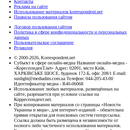
Контакты
Реклама на сайте
Использование материалов korrespondent.net
Правила пользования сайтом
Договор пользования сайтом
Политика в сфере конфиденциальности и персональных
данных
Пользовательское соглашение
Редакция
© 2000-2026, Korrespondent.net
Субъект в сфере онлайн-медиа Название онлайн-медиа -
«КореспонденТ.net» Адрес: 02091, місто Київ,
ХАРКІВСЬКЕ ШОСЕ, будинок 172-Б, офіс 208/1 E-mail:
sunlight@mediadim.com.ua
Телефон: 044-205-43-00
Идентификатор медиа - R40-06068
Использование любых материалов, размещённых на
сайте, разрешается при условии ссылки на
Корреспондент.net.
При копировании материалов со страницы «Новости
Украины и мира», для интернет-изданий – обязательна
прямая открытая для поисковых систем гиперссылка.
Ссылка должна быть размещена в независимости от
полного либо частичного использования материалов.