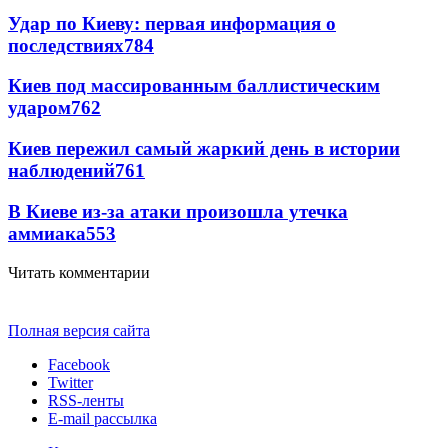
Удар по Киеву: первая информация о
последствиях
784
Киев под массированным баллистическим
ударом
762
Киев пережил самый жаркий день в истории
наблюдений
761
В Киеве из-за атаки произошла утечка
аммиака
553
Читать комментарии
Полная версия сайта
Facebook
Twitter
RSS-ленты
E-mail рассылка