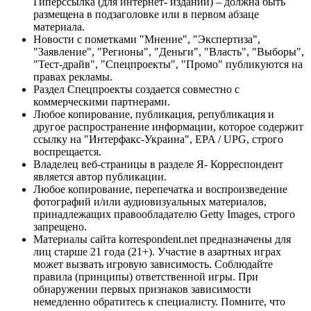
Гиперссылка (для интернет- изданий) – должна быть
размещена в подзаголовке или в первом абзаце
материала.
Новости с пометками "Мнение", "Экспертиза",
"Заявление", "Регионы", "Деньги", "Власть", "Выборы",
"Тест-драйв", "Спецпроекты", "Промо" публикуются на
правах рекламы.
Раздел Спецпроекты создается совместно с
коммерческими партнерами.
Любое копирование, публикация, републикация и
другое распространение информации, которое содержит
ссылку на "Интерфакс-Украина", EPA / UPG, строго
воспрещается.
Владелец веб-страницы в разделе Я- Корреспондент
является автор публикации.
Любое копирование, перепечатка и воспроизведение
фотографий и/или аудиовизуальных материалов,
принадлежащих правообладателю Getty Images, строго
запрещено.
Материалы сайта korrespondent.net предназначены для
лиц старше 21 года (21+). Участие в азартных играх
может вызвать игровую зависимость. Соблюдайте
правила (принципы) ответственной игры. При
обнаружении первых признаков зависимости
немедленно обратитесь к специалисту. Помните, что