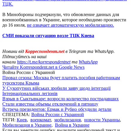
ТЦК.
В Минобороны подчеркнули, что обновление данных для
военнообязанных в Украине, которое необходимо произвести
до 16 июля,
не означает автоматическую мобилизацию.
СМИ показали ситуацию возле ТЦК Киева
Новини від
Корреспондент.net
в Telegram та WhatsApp.
Підписуйтесь на наші
канали
https://t.me/korrespondentnet
та
WhatsApp
Читайте Korrespondent.net в Google News
Война России с Украиной
Провал сезона: Москва будет платить пособия работникам
турсектора Крыма
У Сухопутних військах зробили заяву щодо інтеграції
Інтернаціональних легіонів
Взрыв в Сыктывкаре: возросло количество пострадавших
Стали известны объемы отключений в пятницу
Встреча президентов: Ермак и Рубио обсудили детали
СПЕЦТЕМА:
Война России с Украиной
ТЕГИ:
Киев
,
военкомат
,
мобилизация
,
новости Украины
,
Мобилизация в Украине
,
Война в Украине
Если вы заметили ошибку, выделите необходимый текст и