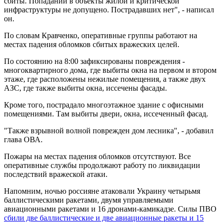
сбиты. Попаданий в объекты жилой и критической
инфраструктуры не допущено. Пострадавших нет", - написал
он.
По словам Кравченко, оперативные группы работают на
местах падения обломков сбитых вражеских целей.
По состоянию на 8:00 зафиксированы повреждения -
многоквартирного дома, где выбиты окна на первом и втором
этаже, где расположены нежилые помещения, а также двух
АЗС, где также выбиты окна, иссечены фасады.
Кроме того, пострадало многоэтажное здание с офисными
помещениями. Там выбиты двери, окна, иссеченный фасад.
"Также взрывной волной поврежден дом лесника", - добавил
глава ОВА.
Пожары на местах падения обломков отсутствуют. Все
оперативные службы продолжают работу по ликвидации
последствий вражеской атаки.
Напомним, ночью россияне атаковали Украину четырьмя
баллистическими ракетами, двумя управляемыми
авиационными ракетами и 16 дронами-камикадзе. Силы ПВО
сбили две баллистические и две авиационные ракеты и 15