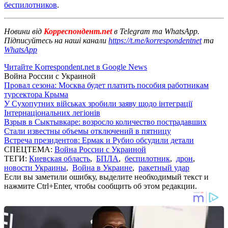
беспилотников
.
Новини від
Корреспондент.net
в Telegram та WhatsApp.
Підписуйтесь на наші канали
https://t.me/korrespondentnet
та
WhatsApp
Читайте Korrespondent.net в Google News
Война России с Украиной
Провал сезона: Москва будет платить пособия работникам
турсектора Крыма
У Сухопутних військах зробили заяву щодо інтеграції
Інтернаціональних легіонів
Взрыв в Сыктывкаре: возросло количество пострадавших
Стали известны объемы отключений в пятницу
Встреча президентов: Ермак и Рубио обсудили детали
СПЕЦТЕМА:
Война России с Украиной
ТЕГИ:
Киевская область
,
БПЛА
,
беспилотник
,
дрон
,
новости Украины
,
Война в Украине
,
ракетный удар
Если вы заметили ошибку, выделите необходимый текст и
нажмите Ctrl+Enter, чтобы сообщить об этом редакции.