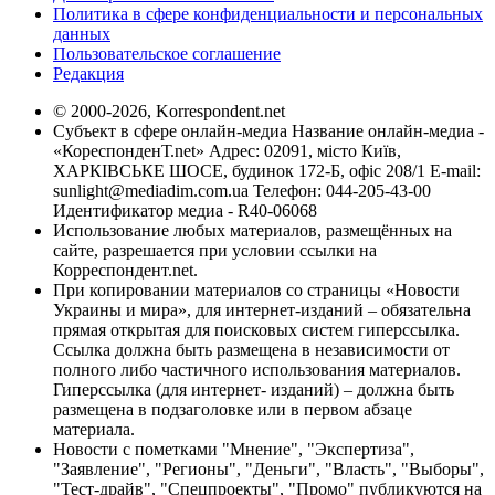
Политика в сфере конфиденциальности и персональных
данных
Пользовательское соглашение
Редакция
© 2000-2026, Korrespondent.net
Субъект в сфере онлайн-медиа Название онлайн-медиа -
«КореспонденТ.net» Адрес: 02091, місто Київ,
ХАРКІВСЬКЕ ШОСЕ, будинок 172-Б, офіс 208/1 E-mail:
sunlight@mediadim.com.ua
Телефон: 044-205-43-00
Идентификатор медиа - R40-06068
Использование любых материалов, размещённых на
сайте, разрешается при условии ссылки на
Корреспондент.net.
При копировании материалов со страницы «Новости
Украины и мира», для интернет-изданий – обязательна
прямая открытая для поисковых систем гиперссылка.
Ссылка должна быть размещена в независимости от
полного либо частичного использования материалов.
Гиперссылка (для интернет- изданий) – должна быть
размещена в подзаголовке или в первом абзаце
материала.
Новости с пометками "Мнение", "Экспертиза",
"Заявление", "Регионы", "Деньги", "Власть", "Выборы",
"Тест-драйв", "Спецпроекты", "Промо" публикуются на