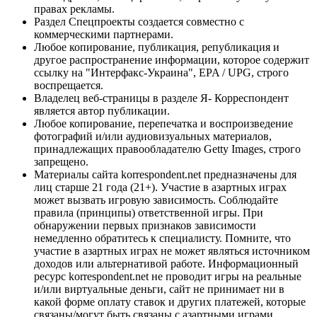
правах рекламы.
Раздел Спецпроекты создается совместно с
коммерческими партнерами.
Любое копирование, публикация, републикация и
другое распространение информации, которое содержит
ссылку на "Интерфакс-Украина", EPA / UPG, строго
воспрещается.
Владелец веб-страницы в разделе Я- Корреспондент
является автор публикации.
Любое копирование, перепечатка и воспроизведение
фотографий и/или аудиовизуальных материалов,
принадлежащих правообладателю Getty Images, строго
запрещено.
Материалы сайта korrespondent.net предназначены для
лиц старше 21 года (21+). Участие в азартных играх
может вызвать игровую зависимость. Соблюдайте
правила (принципы) ответственной игры. При
обнаружении первых признаков зависимости
немедленно обратитесь к специалисту. Помните, что
участие в азартных играх не может являться источником
доходов или альтернативой работе. Информационный
ресурс korrespondent.net не проводит игры на реальные
и/или виртуальные деньги, сайт не принимает ни в
какой форме оплату ставок и других платежей, которые
связаны/могут быть связаны с азартными играми,