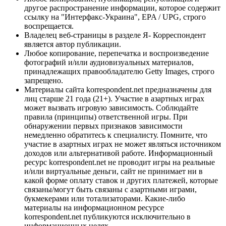
другое распространение информации, которое содержит
ссылку на "Интерфакс-Украина", EPA / UPG, строго
воспрещается.
Владелец веб-страницы в разделе Я- Корреспондент
является автор публикации.
Любое копирование, перепечатка и воспроизведение
фотографий и/или аудиовизуальных материалов,
принадлежащих правообладателю Getty Images, строго
запрещено.
Материалы сайта korrespondent.net предназначены для
лиц старше 21 года (21+). Участие в азартных играх
может вызвать игровую зависимость. Соблюдайте
правила (принципы) ответственной игры. При
обнаружении первых признаков зависимости
немедленно обратитесь к специалисту. Помните, что
участие в азартных играх не может являться источником
доходов или альтернативой работе. Информационный
ресурс korrespondent.net не проводит игры на реальные
и/или виртуальные деньги, сайт не принимает ни в
какой форме оплату ставок и других платежей, которые
связаны/могут быть связаны с азартными играми,
букмекерами или тотализаторами. Какие-либо
материалы на информационном ресурсе
korrespondent.net публикуются исключительно в
информационных целях.