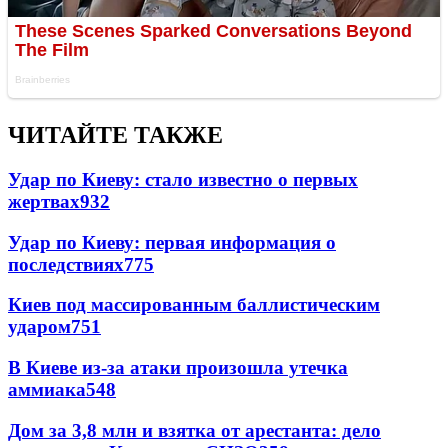
ЧИТАЙТЕ ТАКЖЕ
Удар по Киеву: стало известно о первых
жертвах
932
Удар по Киеву: первая информация о
последствиях
775
Киев под массированным баллистическим
ударом
751
В Киеве из-за атаки произошла утечка
аммиака
548
Дом за 3,8 млн и взятка от арестанта: дело