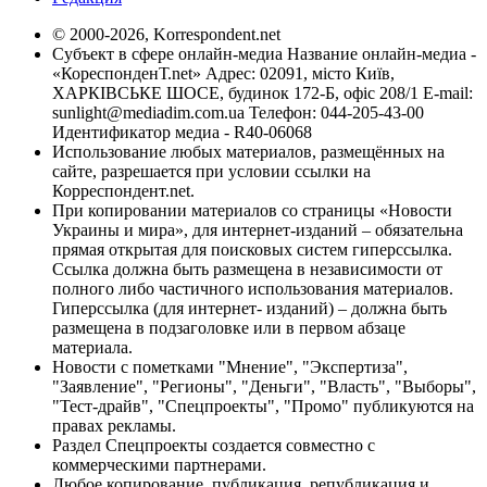
© 2000-2026, Korrespondent.net
Субъект в сфере онлайн-медиа Название онлайн-медиа -
«КореспонденТ.net» Адрес: 02091, місто Київ,
ХАРКІВСЬКЕ ШОСЕ, будинок 172-Б, офіс 208/1 E-mail:
sunlight@mediadim.com.ua
Телефон: 044-205-43-00
Идентификатор медиа - R40-06068
Использование любых материалов, размещённых на
сайте, разрешается при условии ссылки на
Корреспондент.net.
При копировании материалов со страницы «Новости
Украины и мира», для интернет-изданий – обязательна
прямая открытая для поисковых систем гиперссылка.
Ссылка должна быть размещена в независимости от
полного либо частичного использования материалов.
Гиперссылка (для интернет- изданий) – должна быть
размещена в подзаголовке или в первом абзаце
материала.
Новости с пометками "Мнение", "Экспертиза",
"Заявление", "Регионы", "Деньги", "Власть", "Выборы",
"Тест-драйв", "Спецпроекты", "Промо" публикуются на
правах рекламы.
Раздел Спецпроекты создается совместно с
коммерческими партнерами.
Любое копирование, публикация, републикация и