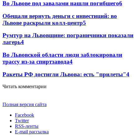
Во Львове под завалами нашли погибшего
6
Обещали вернуть деньги с инвестиций: во
Львове раскрыли колл-центр
5
Румтур на Львовщине: пограничники показали
лагерь
4
Во Львовской области люди заблокировали
трассу из-за спиртзавода
4
Ракеты РФ достигли Львова: есть "прилеты"
4
Читать комментарии
Полная версия сайта
Facebook
Twitter
RSS-ленты
E-mail рассылка