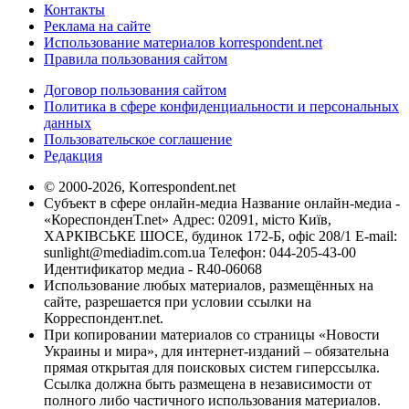
Контакты
Реклама на сайте
Использование материалов korrespondent.net
Правила пользования сайтом
Договор пользования сайтом
Политика в сфере конфиденциальности и персональных
данных
Пользовательское соглашение
Редакция
© 2000-2026, Korrespondent.net
Субъект в сфере онлайн-медиа Название онлайн-медиа -
«КореспонденТ.net» Адрес: 02091, місто Київ,
ХАРКІВСЬКЕ ШОСЕ, будинок 172-Б, офіс 208/1 E-mail:
sunlight@mediadim.com.ua
Телефон: 044-205-43-00
Идентификатор медиа - R40-06068
Использование любых материалов, размещённых на
сайте, разрешается при условии ссылки на
Корреспондент.net.
При копировании материалов со страницы «Новости
Украины и мира», для интернет-изданий – обязательна
прямая открытая для поисковых систем гиперссылка.
Ссылка должна быть размещена в независимости от
полного либо частичного использования материалов.