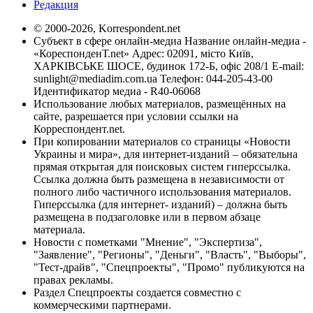
Редакция
© 2000-2026, Korrespondent.net
Субъект в сфере онлайн-медиа Название онлайн-медиа -
«КореспонденТ.net» Адрес: 02091, місто Київ,
ХАРКІВСЬКЕ ШОСЕ, будинок 172-Б, офіс 208/1 E-mail:
sunlight@mediadim.com.ua
Телефон: 044-205-43-00
Идентификатор медиа - R40-06068
Использование любых материалов, размещённых на
сайте, разрешается при условии ссылки на
Корреспондент.net.
При копировании материалов со страницы «Новости
Украины и мира», для интернет-изданий – обязательна
прямая открытая для поисковых систем гиперссылка.
Ссылка должна быть размещена в независимости от
полного либо частичного использования материалов.
Гиперссылка (для интернет- изданий) – должна быть
размещена в подзаголовке или в первом абзаце
материала.
Новости с пометками "Мнение", "Экспертиза",
"Заявление", "Регионы", "Деньги", "Власть", "Выборы",
"Тест-драйв", "Спецпроекты", "Промо" публикуются на
правах рекламы.
Раздел Спецпроекты создается совместно с
коммерческими партнерами.