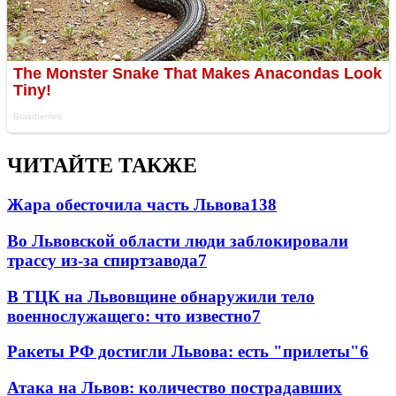
ЧИТАЙТЕ ТАКЖЕ
Жара обесточила часть Львова
138
Во Львовской области люди заблокировали
трассу из-за спиртзавода
7
В ТЦК на Львовщине обнаружили тело
военнослужащего: что известно
7
Ракеты РФ достигли Львова: есть "прилеты"
6
Атака на Львов: количество пострадавших