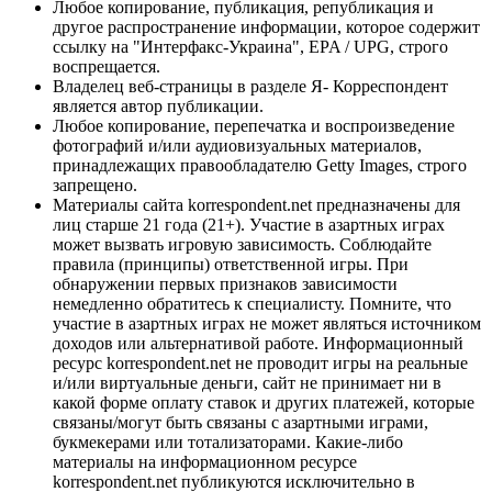
Любое копирование, публикация, републикация и
другое распространение информации, которое содержит
ссылку на "Интерфакс-Украина", EPA / UPG, строго
воспрещается.
Владелец веб-страницы в разделе Я- Корреспондент
является автор публикации.
Любое копирование, перепечатка и воспроизведение
фотографий и/или аудиовизуальных материалов,
принадлежащих правообладателю Getty Images, строго
запрещено.
Материалы сайта korrespondent.net предназначены для
лиц старше 21 года (21+). Участие в азартных играх
может вызвать игровую зависимость. Соблюдайте
правила (принципы) ответственной игры. При
обнаружении первых признаков зависимости
немедленно обратитесь к специалисту. Помните, что
участие в азартных играх не может являться источником
доходов или альтернативой работе. Информационный
ресурс korrespondent.net не проводит игры на реальные
и/или виртуальные деньги, сайт не принимает ни в
какой форме оплату ставок и других платежей, которые
связаны/могут быть связаны с азартными играми,
букмекерами или тотализаторами. Какие-либо
материалы на информационном ресурсе
korrespondent.net публикуются исключительно в