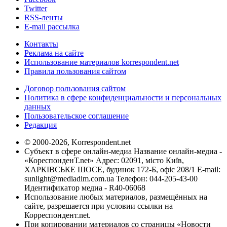
Twitter
RSS-ленты
E-mail рассылка
Контакты
Реклама на сайте
Использование материалов korrespondent.net
Правила пользования сайтом
Договор пользования сайтом
Политика в сфере конфиденциальности и персональных
данных
Пользовательское соглашение
Редакция
© 2000-2026, Korrespondent.net
Субъект в сфере онлайн-медиа Название онлайн-медиа -
«КореспонденТ.net» Адрес: 02091, місто Київ,
ХАРКІВСЬКЕ ШОСЕ, будинок 172-Б, офіс 208/1 E-mail:
sunlight@mediadim.com.ua
Телефон: 044-205-43-00
Идентификатор медиа - R40-06068
Использование любых материалов, размещённых на
сайте, разрешается при условии ссылки на
Корреспондент.net.
При копировании материалов со страницы «Новости