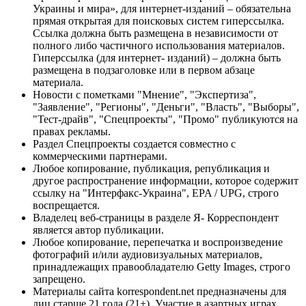
Украины и мира», для интернет-изданий – обязательна
прямая открытая для поисковых систем гиперссылка.
Ссылка должна быть размещена в независимости от
полного либо частичного использования материалов.
Гиперссылка (для интернет- изданий) – должна быть
размещена в подзаголовке или в первом абзаце
материала.
Новости с пометками "Мнение", "Экспертиза",
"Заявление", "Регионы", "Деньги", "Власть", "Выборы",
"Тест-драйв", "Спецпроекты", "Промо" публикуются на
правах рекламы.
Раздел Спецпроекты создается совместно с
коммерческими партнерами.
Любое копирование, публикация, републикация и
другое распространение информации, которое содержит
ссылку на "Интерфакс-Украина", EPA / UPG, строго
воспрещается.
Владелец веб-страницы в разделе Я- Корреспондент
является автор публикации.
Любое копирование, перепечатка и воспроизведение
фотографий и/или аудиовизуальных материалов,
принадлежащих правообладателю Getty Images, строго
запрещено.
Материалы сайта korrespondent.net предназначены для
лиц старше 21 года (21+). Участие в азартных играх