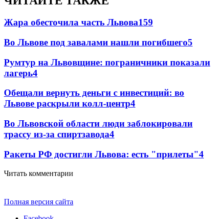
ЧИТАЙТЕ ТАКЖЕ
Жара обесточила часть Львова
159
Во Львове под завалами нашли погибшего
5
Румтур на Львовщине: пограничники показали
лагерь
4
Обещали вернуть деньги с инвестиций: во
Львове раскрыли колл-центр
4
Во Львовской области люди заблокировали
трассу из-за спиртзавода
4
Ракеты РФ достигли Львова: есть "прилеты"
4
Читать комментарии
Полная версия сайта
Facebook