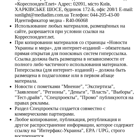
«КореспонденТ.net» Адрес: 02091, місто Київ,
ХАРКІВСЬКЕ ШОСЕ, будинок 172-Б, офіс 208/1 E-mail:
sunlight@mediadim.com.ua
Телефон: 044-205-43-00
Идентификатор медиа - R40-06068
Использование любых материалов, размещённых на
сайте, разрешается при условии ссылки на
Корреспондент.net.
При копировании материалов со страницы «Новости
Украины и мира», для интернет-изданий – обязательна
прямая открытая для поисковых систем гиперссылка.
Ссылка должна быть размещена в независимости от
полного либо частичного использования материалов.
Гиперссылка (для интернет- изданий) – должна быть
размещена в подзаголовке или в первом абзаце
материала.
Новости с пометками "Мнение", "Экспертиза",
"Заявление", "Регионы", "Деньги", "Власть", "Выборы",
"Тест-драйв", "Спецпроекты", "Промо" публикуются на
правах рекламы.
Раздел Спецпроекты создается совместно с
коммерческими партнерами.
Любое копирование, публикация, републикация и
другое распространение информации, которое содержит
ссылку на "Интерфакс-Украина", EPA / UPG, строго
воспрещается.