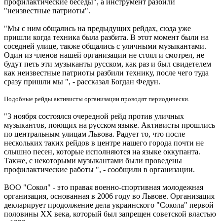
профилактические беседы", а инструмент разбили
"неизвестные патриоты".
"Мы с ним общались на предыдущих рейдах, сюда уже
пришли когда техника была разбита. В этот момент были на
соседней улице, также общались с уличными музыкантами.
Один из членов нашей организации не стоял и смотрел, не
будут петь эти музыканты русском, как раз и был свидетелем
как неизвестные патриоты разбили технику, после чего туда
сразу пришли мы ", - рассказал Богдан Федун.
Подобные рейды активисты организации проводят периодически.
"3 ноября состоялся очередной рейд против уличных
музыкантов, поющих на русском языке. Активисты прошлись
по центральным улицам Львова. Радует то, что после
нескольких таких рейдов в центре нашего города почти не
слышно песен, которые исполняются на языке оккупанта.
Также, с некоторыми музыкантами были проведены
профилактические работы ", - сообщили в организации.
ВОО "Сокол" - это правая военно-спортивная молодежная
организация, основанная в 2006 году во Львове. Организация
декларирует продолжение дела украинского "Сокола" первой
половины XX века, который был запрещен советской властью