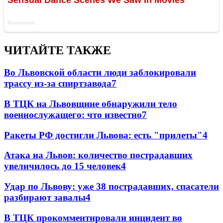
ЧИТАЙТЕ ТАКЖЕ
Во Львовской области люди заблокировали
трассу из-за спиртзавода
7
В ТЦК на Львовщине обнаружили тело
военнослужащего: что известно
7
Ракеты РФ достигли Львова: есть "прилеты"
4
Атака на Львов: количество пострадавших
увеличилось до 15 человек
4
Удар по Львову: уже 38 пострадавших, спасатели
разбирают завалы
4
В ТЦК прокомментировали инцидент во