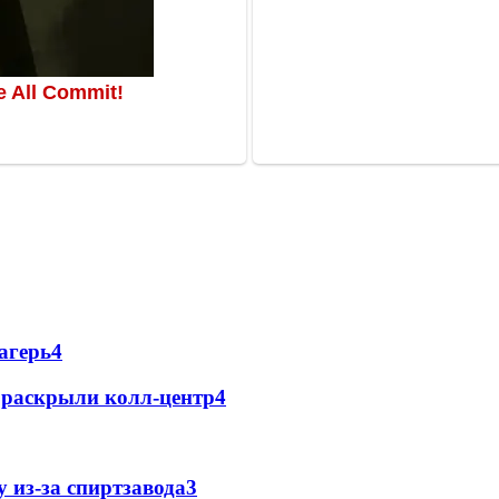
агерь
4
е раскрыли колл-центр
4
 из-за спиртзавода
3