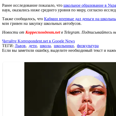
Ранее исследование показало, что
школьное образование в Укр
наук, оказались ниже среднего уровня по миру, согласно иссле
Также сообщалось, что
Кабмин впервые дал деньги на школьны
млн гривен на закупку школьных автобусов.
Новости от
Корреспондент.net
в Telegram. Подписывайтесь н
Читайте Korrespondent.net в Google News
ТЕГИ:
Львов
,
дети
,
школа
,
школьники
,
физкультура
Если вы заметили ошибку, выделите необходимый текст и нажми