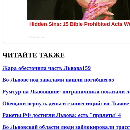
ЧИТАЙТЕ ТАКЖЕ
Жара обесточила часть Львова
159
Во Львове под завалами нашли погибшего
5
Румтур на Львовщине: пограничники показали л
Обещали вернуть деньги с инвестиций: во Львов
Ракеты РФ достигли Львова: есть "прилеты"
4
Во Львовской области люди заблокировали трассу