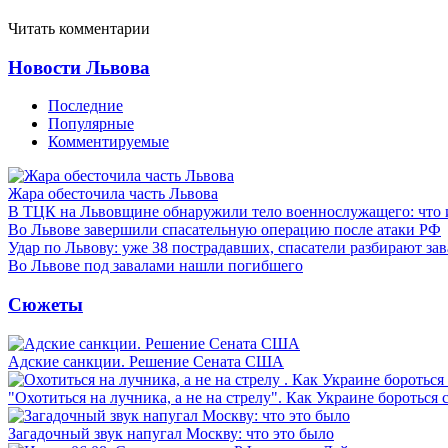
Читать комментарии
Новости Львова
Последние
Популярные
Комментируемые
Жара обесточила часть Львова
В ТЦК на Львовщине обнаружили тело военнослужащего: что 
Во Львове завершили спасательную операцию после атаки РФ
Удар по Львову: уже 38 пострадавших, спасатели разбирают за
Во Львове под завалами нашли погибшего
Сюжеты
Адские санкции. Решение Сената США
"Охотиться на лучника, а не на стрелу". Как Украине бороться 
Загадочный звук напугал Москву: что это было