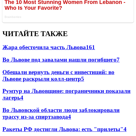
ЧИТАЙТЕ ТАКЖЕ
Жара обесточила часть Львова
161
Во Львове под завалами нашли погибшего
7
Обещали вернуть деньги с инвестиций: во
Львове раскрыли колл-центр
5
Румтур на Львовщине: пограничники показали
лагерь
4
Во Львовской области люди заблокировали
трассу из-за спиртзавода
4
Ракеты РФ достигли Львова: есть "прилеты"
4