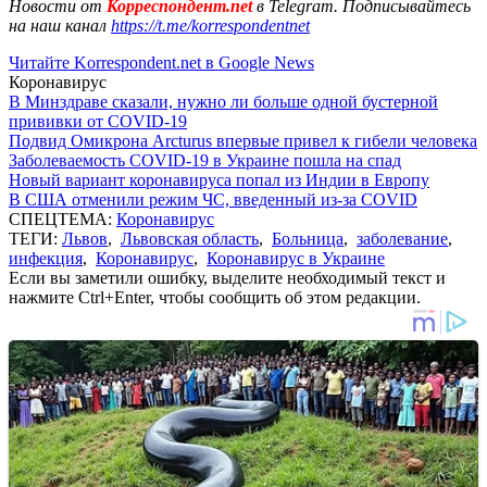
Новости от
Корреспондент.net
в Telegram. Подписывайтесь
на наш канал
https://t.me/korrespondentnet
Читайте Korrespondent.net в Google News
Коронавирус
В Минздраве сказали, нужно ли больше одной бустерной
прививки от COVID-19
Подвид Омикрона Arcturus впервые привел к гибели человека
Заболеваемость COVID-19 в Украине пошла на спад
Новый вариант коронавируса попал из Индии в Европу
В США отменили режим ЧС, введенный из-за COVID
СПЕЦТЕМА:
Коронавирус
ТЕГИ:
Львов
,
Львовская область
,
Больница
,
заболевание
,
инфекция
,
Коронавирус
,
Коронавирус в Украине
Если вы заметили ошибку, выделите необходимый текст и
нажмите Ctrl+Enter, чтобы сообщить об этом редакции.