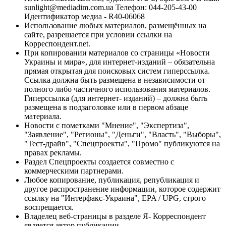
sunlight@mediadim.com.ua
Телефон: 044-205-43-00
Идентификатор медиа - R40-06068
Использование любых материалов, размещённых на
сайте, разрешается при условии ссылки на
Корреспондент.net.
При копировании материалов со страницы «Новости
Украины и мира», для интернет-изданий – обязательна
прямая открытая для поисковых систем гиперссылка.
Ссылка должна быть размещена в независимости от
полного либо частичного использования материалов.
Гиперссылка (для интернет- изданий) – должна быть
размещена в подзаголовке или в первом абзаце
материала.
Новости с пометками "Мнение", "Экспертиза",
"Заявление", "Регионы", "Деньги", "Власть", "Выборы",
"Тест-драйв", "Спецпроекты", "Промо" публикуются на
правах рекламы.
Раздел Спецпроекты создается совместно с
коммерческими партнерами.
Любое копирование, публикация, републикация и
другое распространение информации, которое содержит
ссылку на "Интерфакс-Украина", EPA / UPG, строго
воспрещается.
Владелец веб-страницы в разделе Я- Корреспондент
является автор публикации.