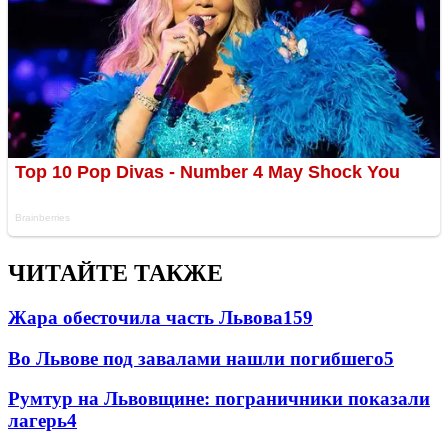
ЧИТАЙТЕ ТАКЖЕ
Жара обесточила часть Львова
159
Во Львове под завалами нашли погибшего
5
Румтур на Львовщине: пограничники показали
лагерь
4