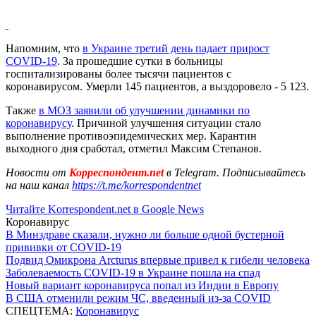
Напомним, что
в Украине третий день падает прирост
COVID-19
. За прошедшие сутки в больницы
госпитализированы более тысячи пациентов с
коронавирусом. Умерли 145 пациентов, а выздоровело - 5 123.
Также
в МОЗ заявили об улучшении динамики по
коронавирусу
. Причиной улучшения ситуации стало
выполнение противоэпидемических мер. Карантин
выходного дня сработал, отметил Максим Степанов.
Новости от
Корреспондент.net
в Telegram. Подписывайтесь
на наш канал
https://t.me/korrespondentnet
Читайте Korrespondent.net в Google News
Коронавирус
В Минздраве сказали, нужно ли больше одной бустерной
прививки от COVID-19
Подвид Омикрона Arcturus впервые привел к гибели человека
Заболеваемость COVID-19 в Украине пошла на спад
Новый вариант коронавируса попал из Индии в Европу
В США отменили режим ЧС, введенный из-за COVID
СПЕЦТЕМА:
Коронавирус