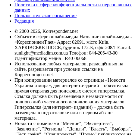
Политика в сфере конфиденциальности и персональных
данных
Пользовательское соглашение
Редакция
© 2000-2026, Korrespondent.net
Субъект в сфере онлайн-медиа Название онлайн-медиа -
«КореспонденТ.net» Адрес: 02091, місто Київ,
ХАРКІВСЬКЕ ШОСЕ, будинок 172-Б, офіс 208/1 E-mail:
sunlight@mediadim.com.ua
Телефон: 044-205-43-00
Идентификатор медиа - R40-06068
Использование любых материалов, размещённых на
сайте, разрешается при условии ссылки на
Корреспондент.net.
При копировании материалов со страницы «Новости
Украины и мира», для интернет-изданий – обязательна
прямая открытая для поисковых систем гиперссылка.
Ссылка должна быть размещена в независимости от
полного либо частичного использования материалов.
Гиперссылка (для интернет- изданий) – должна быть
размещена в подзаголовке или в первом абзаце
материала.
Новости с пометками "Мнение", "Экспертиза",
"Заявление", "Регионы", "Деньги", "Власть", "Выборы",
"Тест-драйв", "Спецпроекты", "Промо" публикуются на