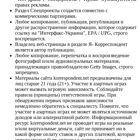
правах рекламы.
Раздел Спецпроекты создается совместно с
коммерческими партнерами.
Любое копирование, публикация, републикация и
другое распространение информации, которое содержит
ссылку на "Интерфакс-Украина", EPA / UPG, строго
воспрещается.
Владелец веб-страницы в разделе Я- Корреспондент
является автор публикации.
Любое копирование, перепечатка и воспроизведение
фотографий и/или аудиовизуальных материалов,
принадлежащих правообладателю Getty Images, строго
запрещено.
Материалы сайта korrespondent.net предназначены для
лиц старше 21 года (21+). Участие в азартных играх
может вызвать игровую зависимость. Соблюдайте
правила (принципы) ответственной игры. При
обнаружении первых признаков зависимости
немедленно обратитесь к специалисту. Помните, что
участие в азартных играх не может являться источником
доходов или альтернативой работе. Информационный
ресурс korrespondent.net не проводит игры на реальные
и/или виртуальные деньги, сайт не принимает ни в
какой форме оплату ставок и других платежей, которые
связаны/могут быть связаны с азартными играми,