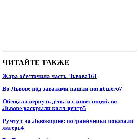
ЧИТАЙТЕ ТАКЖЕ
Жара обесточила часть Львова
161
Во Львове под завалами нашли погибшего
7
Обещали вернуть деньги с инвестиций: во
Львове раскрыли колл-центр
5
Румтур на Львовщине: пограничники показали
лагерь
4