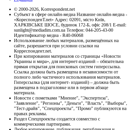
© 2000-2026, Korrespondent.net
Субъект в сфере онлайн-медиа Название онлайн-медиа -
«КореспонденТ.net» Адрес: 02091, місто Київ,
ХАРКІВСЬКЕ ШОСЕ, будинок 172-Б, офіс 208/1 E-mail:
sunlight@mediadim.com.ua
Телефон: 044-205-43-00
Идентификатор медиа - R40-06068
Использование любых материалов, размещённых на
сайте, разрешается при условии ссылки на
Корреспондент.net.
При копировании материалов со страницы «Новости
Украины и мира», для интернет-изданий – обязательна
прямая открытая для поисковых систем гиперссылка.
Ссылка должна быть размещена в независимости от
полного либо частичного использования материалов.
Гиперссылка (для интернет- изданий) – должна быть
размещена в подзаголовке или в первом абзаце
материала.
Новости с пометками "Мнение", "Экспертиза",
"Заявление", "Регионы", "Деньги", "Власть", "Выборы",
"Тест-драйв", "Спецпроекты", "Промо" публикуются на
правах рекламы.
Раздел Спецпроекты создается совместно с
коммерческими партнерами.
Любое копирование, публикация, републикация и