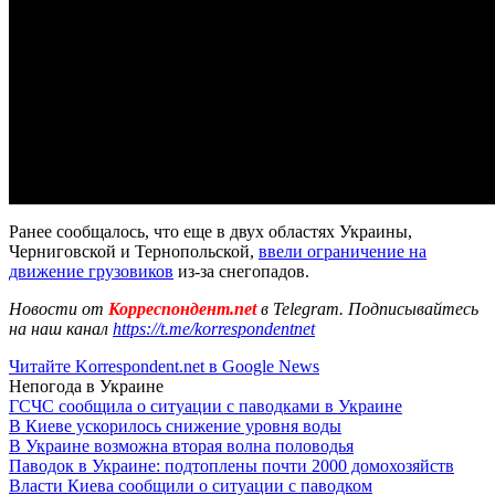
Ранее сообщалось, что еще в двух областях Украины,
Черниговской и Тернопольской,
ввели ограничение на
движение грузовиков
из-за снегопадов.
Новости от
Корреспондент.net
в Telegram. Подписывайтесь
на наш канал
https://t.me/korrespondentnet
Читайте Korrespondent.net в Google News
Непогода в Украине
ГСЧС сообщила о ситуации с паводками в Украине
В Киеве ускорилось снижение уровня воды
В Украине возможна вторая волна половодья
Паводок в Украине: подтоплены почти 2000 домохозяйств
Власти Киева сообщили о ситуации с паводком