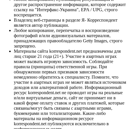
другое распространение информации, которое содержит
ссылку на "Интерфакс-Украина", EPA / UPG, строго
воспрещается.
Владелец веб-страницы в разделе Я- Корреспондент
является автор публикации.
Любое копирование, перепечатка и воспроизведение
фотографий и/или аудиовизуальных материалов,
принадлежащих правообладателю Getty Images, строго
запрещено.
Материалы сайта korrespondent.net предназначены для
лиц старше 21 года (21+). Участие в азартных играх
может вызвать игровую зависимость. Соблюдайте
правила (принципы) ответственной игры. При
обнаружении первых признаков зависимости
немедленно обратитесь к специалисту. Помните, что
участие в азартных играх не может являться источником
доходов или альтернативой работе. Информационный
ресурс korrespondent.net не проводит игры на реальные
и/или виртуальные деньги, сайт не принимает ни в
какой форме оплату ставок и других платежей, которые
связаны/могут быть связаны с азартными играми,
букмекерами или тотализаторами. Какие-либо
материалы на информационном ресурсе
korrespondent.net публикуются исключительно в
информационных целях.