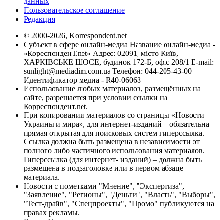
данных
Пользовательское соглашение
Редакция
© 2000-2026, Korrespondent.net
Субъект в сфере онлайн-медиа Название онлайн-медиа -
«КореспонденТ.net» Адрес: 02091, місто Київ,
ХАРКІВСЬКЕ ШОСЕ, будинок 172-Б, офіс 208/1 E-mail:
sunlight@mediadim.com.ua
Телефон: 044-205-43-00
Идентификатор медиа - R40-06068
Использование любых материалов, размещённых на
сайте, разрешается при условии ссылки на
Корреспондент.net.
При копировании материалов со страницы «Новости
Украины и мира», для интернет-изданий – обязательна
прямая открытая для поисковых систем гиперссылка.
Ссылка должна быть размещена в независимости от
полного либо частичного использования материалов.
Гиперссылка (для интернет- изданий) – должна быть
размещена в подзаголовке или в первом абзаце
материала.
Новости с пометками "Мнение", "Экспертиза",
"Заявление", "Регионы", "Деньги", "Власть", "Выборы",
"Тест-драйв", "Спецпроекты", "Промо" публикуются на
правах рекламы.