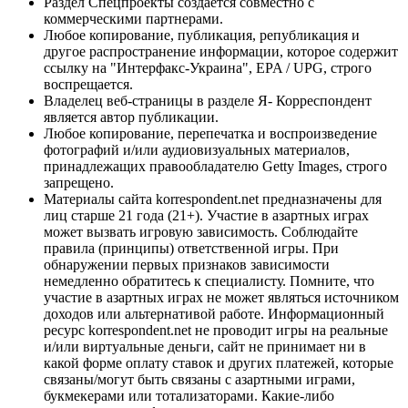
Раздел Спецпроекты создается совместно с
коммерческими партнерами.
Любое копирование, публикация, републикация и
другое распространение информации, которое содержит
ссылку на "Интерфакс-Украина", EPA / UPG, строго
воспрещается.
Владелец веб-страницы в разделе Я- Корреспондент
является автор публикации.
Любое копирование, перепечатка и воспроизведение
фотографий и/или аудиовизуальных материалов,
принадлежащих правообладателю Getty Images, строго
запрещено.
Материалы сайта korrespondent.net предназначены для
лиц старше 21 года (21+). Участие в азартных играх
может вызвать игровую зависимость. Соблюдайте
правила (принципы) ответственной игры. При
обнаружении первых признаков зависимости
немедленно обратитесь к специалисту. Помните, что
участие в азартных играх не может являться источником
доходов или альтернативой работе. Информационный
ресурс korrespondent.net не проводит игры на реальные
и/или виртуальные деньги, сайт не принимает ни в
какой форме оплату ставок и других платежей, которые
связаны/могут быть связаны с азартными играми,
букмекерами или тотализаторами. Какие-либо