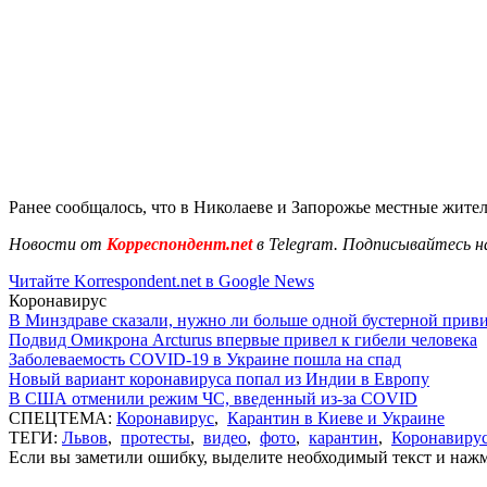
Ранее сообщалось, что в Николаеве и Запорожье местные жите
Новости от
Корреспондент.net
в Telegram. Подписывайтесь н
Читайте Korrespondent.net в Google News
Коронавирус
В Минздраве сказали, нужно ли больше одной бустерной прив
Подвид Омикрона Arcturus впервые привел к гибели человека
Заболеваемость COVID-19 в Украине пошла на спад
Новый вариант коронавируса попал из Индии в Европу
В США отменили режим ЧС, введенный из-за COVID
СПЕЦТЕМА:
Коронавирус
,
Карантин в Киеве и Украине
ТЕГИ:
Львов
,
протесты
,
видео
,
фото
,
карантин
,
Коронавирус
Если вы заметили ошибку, выделите необходимый текст и нажми