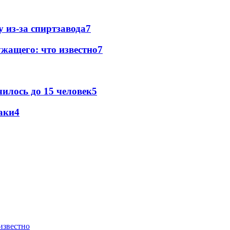
 из-за спиртзавода
7
жащего: что известно
7
илось до 15 человек
5
аки
4
известно