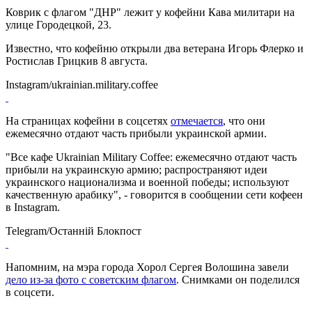
Коврик с флагом "ДНР" лежит у кофейни Кава милитари на
улице Городецкой, 23.
Известно, что кофейню открыли два ветерана Игорь Флерко и
Ростислав Грицкив 8 августа.
Instagram/ukrainian.military.coffee
На страницах кофейни в соцсетях
отмечается
, что они
ежемесячно отдают часть прибыли украинской армии.
"Все кафе Ukrainian Military Coffee: ежемесячно отдают часть
прибыли на украинскую армию; распространяют идеи
украинского национализма и военной победы; используют
качественную арабику", - говорится в сообщении сети кофеен
в Instagram.
Telegram/Останній Блокпост
Напомним, на мэра города Хорол Сергея Волошина завели
дело из-за фото с советским флагом
. Снимками он поделился
в соцсети.