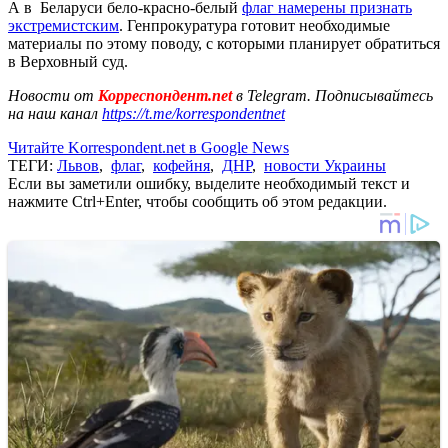
А в Беларуси бело-красно-белый
флаг намерены признать
экстремистским
. Генпрокуратура готовит необходимые
материалы по этому поводу, с которыми планирует обратиться
в Верховный суд.
Новости от
Корреспондент.net
в Telegram. Подписывайтесь
на наш канал
https://t.me/korrespondentnet
Читайте Korrespondent.net в Google News
ТЕГИ:
Львов
,
флаг
,
кофейня
,
ДНР
,
новости Украины
Если вы заметили ошибку, выделите необходимый текст и
нажмите Ctrl+Enter, чтобы сообщить об этом редакции.