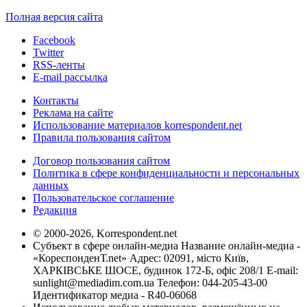
Полная версия сайта
Facebook
Twitter
RSS-ленты
E-mail рассылка
Контакты
Реклама на сайте
Использование материалов korrespondent.net
Правила пользования сайтом
Договор пользования сайтом
Политика в сфере конфиденциальности и персональных
данных
Пользовательское соглашение
Редакция
© 2000-2026, Korrespondent.net
Субъект в сфере онлайн-медиа Название онлайн-медиа -
«КореспонденТ.net» Адрес: 02091, місто Київ,
ХАРКІВСЬКЕ ШОСЕ, будинок 172-Б, офіс 208/1 E-mail:
sunlight@mediadim.com.ua
Телефон: 044-205-43-00
Идентификатор медиа - R40-06068