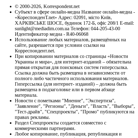
© 2000-2026, Korrespondent.net
Субъект в сфере онлайн-медиа Название онлайн-медиа -
«КореспонденТ.net» Адрес: 02091, місто Київ,
ХАРКІВСЬКЕ ШОСЕ, будинок 172-Б, офіс 208/1 E-mail:
sunlight@mediadim.com.ua
Телефон: 044-205-43-00
Идентификатор медиа - R40-06068
Использование любых материалов, размещённых на
сайте, разрешается при условии ссылки на
Корреспондент.net.
При копировании материалов со страницы «Новости
Украины и мира», для интернет-изданий – обязательна
прямая открытая для поисковых систем гиперссылка.
Ссылка должна быть размещена в независимости от
полного либо частичного использования материалов.
Гиперссылка (для интернет- изданий) – должна быть
размещена в подзаголовке или в первом абзаце
материала.
Новости с пометками "Мнение", "Экспертиза",
"Заявление", "Регионы", "Деньги", "Власть", "Выборы",
"Тест-драйв", "Спецпроекты", "Промо" публикуются на
правах рекламы.
Раздел Спецпроекты создается совместно с
коммерческими партнерами.
Любое копирование, публикация, републикация и