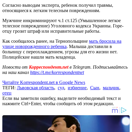
Согласно выводам эксперта, ребенок получил травмы,
относящиеся к легким телесным повреждениям.
Мужчине инкриминируют ч.1 ст.125 (Умышленное легкое
телесное повреждение) Уголовного кодекса Украины. Горе-
отцу грозит штраф или исправительные работы.
Как сообщалось ранее, на Тернопольщине
мать бросила на
улице новорожденного ребенка
. Малыша доставили в
больницу с переохлаждением, угрозы для его жизни нет.
Полицейские нашли мать младенца.
Новости от
Корреспондент.net
в Telegram. Подписывайтесь
на наш канал
https://t.me/korrespondentnet
Читайте Korrespondent.net в Google News
ТЕГИ:
Львовская область
,
суд
,
избиение
,
Сын
,
мальчик
,
отец
Если вы заметили ошибку, выделите необходимый текст и
нажмите Ctrl+Enter, чтобы сообщить об этом редакции.