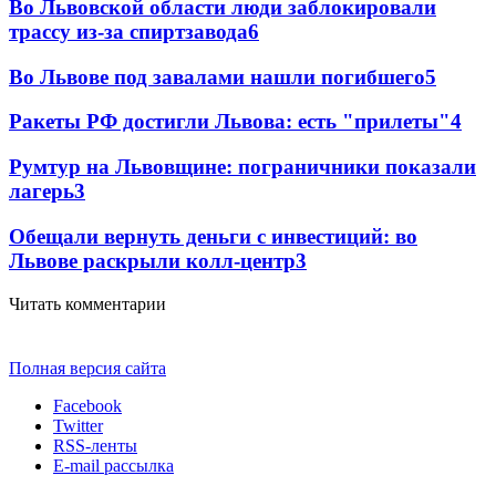
Во Львовской области люди заблокировали
трассу из-за спиртзавода
6
Во Львове под завалами нашли погибшего
5
Ракеты РФ достигли Львова: есть "прилеты"
4
Румтур на Львовщине: пограничники показали
лагерь
3
Обещали вернуть деньги с инвестиций: во
Львове раскрыли колл-центр
3
Читать комментарии
Полная версия сайта
Facebook
Twitter
RSS-ленты
E-mail рассылка