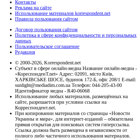
Контакты
Реклама на сайте
Использование материалов korrespondent.net
Правила пользования сайтом
Договор пользования сайтом
Политика в сфере конфиденциальности и персональных
данных
Пользовательское соглашение
Редакция
© 2000-2026, Korrespondent.net
Субъект в сфере онлайн-медиа Название онлайн-медиа -
«КореспонденТ.net» Адрес: 02091, місто Київ,
ХАРКІВСЬКЕ ШОСЕ, будинок 172-Б, офіс 208/1 E-mail:
sunlight@mediadim.com.ua
Телефон: 044-205-43-00
Идентификатор медиа - R40-06068
Использование любых материалов, размещённых на
сайте, разрешается при условии ссылки на
Корреспондент.net.
При копировании материалов со страницы «Новости
Украины и мира», для интернет-изданий – обязательна
прямая открытая для поисковых систем гиперссылка.
Ссылка должна быть размещена в независимости от
полного либо частичного использования материалов.