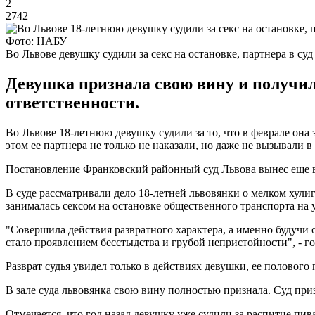
2
2742
Фото: НАБУ
Во Львове девушку судили за секс на остановке, партнера в су
Девушка признала свою вину и получила
ответственности.
Во Львове 18-летнюю девушку судили за то, что в феврале она
этом ее партнера не только не наказали, но даже не вызывали в
Постановление Франковский районный суд Львова вынес еще в а
В суде рассматривали дело 18-летней львовянки о мелком хулиг
занималась сексом на остановке общественного транспорта на 
"Совершила действия развратного характера, а именно будучи
стало проявлением бесстыдства и грубой непристойности", - го
Разврат судья увидел только в действиях девушки, ее полового
В зале суда львовянка свою вину полностью признала. Суд пр
Отмечается, что год назад девушку уже судили за распитие пи