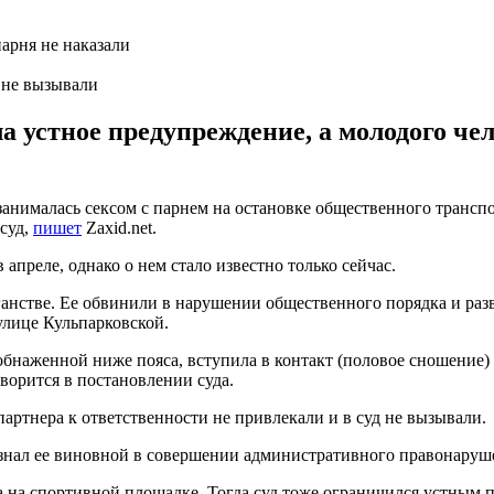
д не вызывали
 устное предупреждение, а молодого чел
 занималась сексом с парнем на остановке общественного трансп
 суд,
пишет
Zaxid.net.
преле, однако о нем стало известно только сейчас.
анстве. Ее обвинили в нарушении общественного порядка и развр
улице Кульпарковской.
 обнаженной ниже пояса, вступила в контакт (половое сношение
ворится в постановлении суда.
 партнера к ответственности не привлекали и в суд не вызывали.
изнал ее виновной в совершении административного правонаруш
ва на спортивной площадке. Тогда суд тоже ограничился устным