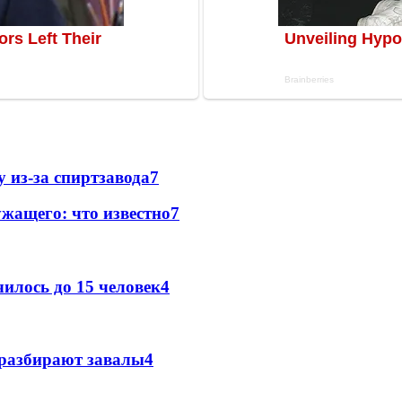
 из-за спиртзавода
7
жащего: что известно
7
илось до 15 человек
4
 разбирают завалы
4