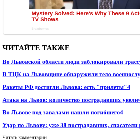
ЧИТАЙТЕ ТАКЖЕ
Во Львовской области люди заблокировали трассу
В ТЦК на Львовщине обнаружили тело военнослу
Ракеты РФ достигли Львова: есть "прилеты"
4
Атака на Львов: количество пострадавших увелич
Во Львове под завалами нашли погибшего
4
Удар по Львову: уже 38 пострадавших, спасатели
Читать комментарии