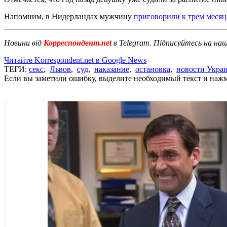
Напомним, в Нидерландах мужчину
приговорили к трем месяца
Новини від
Корреспондент.net
в Telegram. Підписуйтесь на на
Читайте Korrespondent.net в Google News
ТЕГИ:
секс
,
Львов
,
суд
,
наказание
,
остановка
,
новости Укра
Если вы заметили ошибку, выделите необходимый текст и нажми