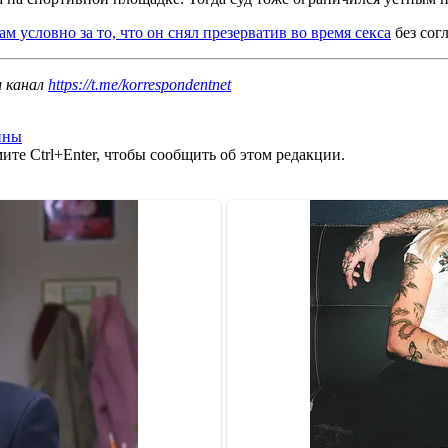
м условно за то, что он снял презерватив во время секса
без сог
ш канал
https://t.me/korrespondentnet
ины
те Ctrl+Enter, чтобы сообщить об этом редакции.