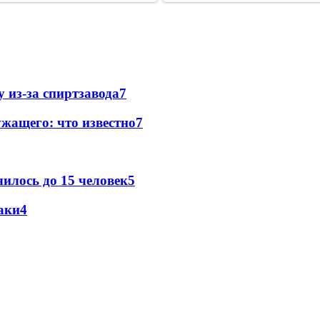
 из-за спиртзавода
7
жащего: что известно
7
илось до 15 человек
5
аки
4