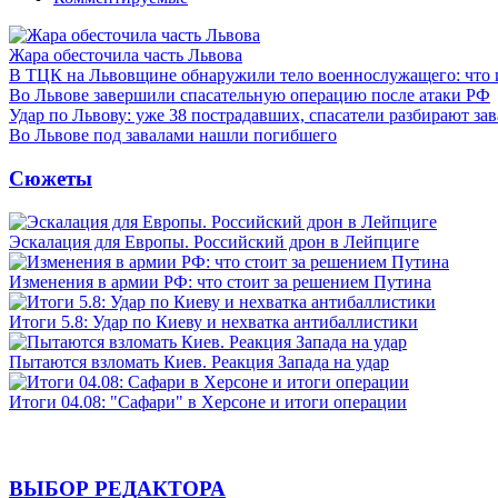
Жара обесточила часть Львова
В ТЦК на Львовщине обнаружили тело военнослужащего: что 
Во Львове завершили спасательную операцию после атаки РФ
Удар по Львову: уже 38 пострадавших, спасатели разбирают за
Во Львове под завалами нашли погибшего
Сюжеты
Эскалация для Европы. Российский дрон в Лейпциге
Изменения в армии РФ: что стоит за решением Путина
Итоги 5.8: Удар по Киеву и нехватка антибаллистики
Пытаются взломать Киев. Реакция Запада на удар
Итоги 04.08: "Сафари" в Херсоне и итоги операции
ВЫБОР РЕДАКТОРА