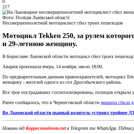
0
217
Фото: Поліція Львівської області
Несовершеннолетний мотоциклист сбил троих пешеходов
Мотоцикл Tekken 250, за рулем которого
и 29-летнюю женщину.
В Бориславе Львовской области мотоцикл сбил троих пешеходо
Авария произошла вчера, 14 ноября, около 18:00.
По предварительным данным правоохранителей, мотоцикл Tekken
женщину - жителей одного из сел Дрогобычского района.
Все трое пострадавших госпитализированы, полиция открыла 
Ранее сообщалось, что в Черниговской области
машина сбила д
Во Львовской области пьяный водитель устроил тройное Д
Новини від
Корреспондент.net
в Telegram та WhatsApp. Підпис