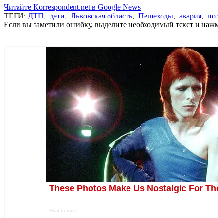
Читайте Korrespondent.net в Google News
ТЕГИ:
ДТП
,
дети
,
Львовская область
,
Пешеходы
,
авария
,
по
Если вы заметили ошибку, выделите необходимый текст и нажми