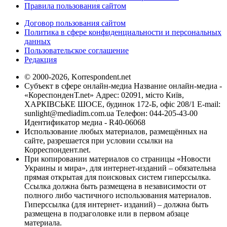
Правила пользования сайтом
Договор пользования сайтом
Политика в сфере конфиденциальности и персональных
данных
Пользовательское соглашение
Редакция
© 2000-2026, Korrespondent.net
Субъект в сфере онлайн-медиа Название онлайн-медиа -
«КореспонденТ.net» Адрес: 02091, місто Київ,
ХАРКІВСЬКЕ ШОСЕ, будинок 172-Б, офіс 208/1 E-mail:
sunlight@mediadim.com.ua
Телефон: 044-205-43-00
Идентификатор медиа - R40-06068
Использование любых материалов, размещённых на
сайте, разрешается при условии ссылки на
Корреспондент.net.
При копировании материалов со страницы «Новости
Украины и мира», для интернет-изданий – обязательна
прямая открытая для поисковых систем гиперссылка.
Ссылка должна быть размещена в независимости от
полного либо частичного использования материалов.
Гиперссылка (для интернет- изданий) – должна быть
размещена в подзаголовке или в первом абзаце
материала.