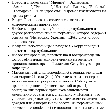
Новости с пометками "Мнение", "Экспертиза",
"Заявление", "Регионы", "Деньги", "Власть", "Выборы",
"Тест-драйв", "Спецпроекты", "Промо" публикуются на
правах рекламы.
Раздел Спецпроекты создается совместно с
коммерческими партнерами.
Любое копирование, публикация, републикация и
другое распространение информации, которое содержит
ссылку на "Интерфакс-Украина", EPA / UPG, строго
воспрещается.
Владелец веб-страницы в разделе Я- Корреспондент
является автор публикации.
Любое копирование, перепечатка и воспроизведение
фотографий и/или аудиовизуальных материалов,
принадлежащих правообладателю Getty Images, строго
запрещено.
Материалы сайта korrespondent.net предназначены для
лиц старше 21 года (21+). Участие в азартных играх
может вызвать игровую зависимость. Соблюдайте
правила (принципы) ответственной игры. При
обнаружении первых признаков зависимости
немедленно обратитесь к специалисту. Помните, что
участие в азартных играх не может являться источником
доходов или альтернативой работе. Информационный
ресурс korrespondent.net не проводит игры на реальные