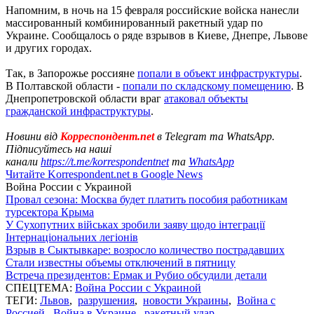
Напомним, в ночь на 15 февраля российские войска нанесли
массированный комбинированный ракетный удар по
Украине. Сообщалось о ряде взрывов в Киеве, Днепре, Львове
и других городах.
Так, в Запорожье россияне
попали в объект инфраструктуры
.
В Полтавской области -
попали по складскому помещению
. В
Днепропетровской области враг
атаковал объекты
гражданской инфраструктуры
.
Новини від
Корреспондент.net
в Telegram та WhatsApp.
Підписуйтесь на наші
канали
https://t.me/korrespondentnet
та
WhatsApp
Читайте Korrespondent.net в Google News
Война России с Украиной
Провал сезона: Москва будет платить пособия работникам
турсектора Крыма
У Сухопутних військах зробили заяву щодо інтеграції
Інтернаціональних легіонів
Взрыв в Сыктывкаре: возросло количество пострадавших
Стали известны объемы отключений в пятницу
Встреча президентов: Ермак и Рубио обсудили детали
СПЕЦТЕМА:
Война России с Украиной
ТЕГИ:
Львов
,
разрушения
,
новости Украины
,
Война с
Россией
,
Война в Украине
,
ракетный удар