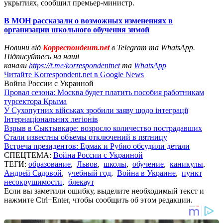
укрытиях, сообщил премьер-министр.
В МОН рассказали о возможных изменениях в
организации школьного обучения зимой
Новини від
Корреспондент.net
в Telegram та WhatsApp.
Підписуйтесь на наші
канали
https://t.me/korrespondentnet
та
WhatsApp
Читайте Korrespondent.net в Google News
Война России с Украиной
Провал сезона: Москва будет платить пособия работникам
турсектора Крыма
У Сухопутних військах зробили заяву щодо інтеграції
Інтернаціональних легіонів
Взрыв в Сыктывкаре: возросло количество пострадавших
Стали известны объемы отключений в пятницу
Встреча президентов: Ермак и Рубио обсудили детали
СПЕЦТЕМА:
Война России с Украиной
ТЕГИ:
образование
,
Львов
,
школы
,
обучение
,
каникулы
,
Андрей Садовой
,
учебный год
,
Война в Украине
,
пункт
несокрушимости
,
блекаут
Если вы заметили ошибку, выделите необходимый текст и
нажмите Ctrl+Enter, чтобы сообщить об этом редакции.