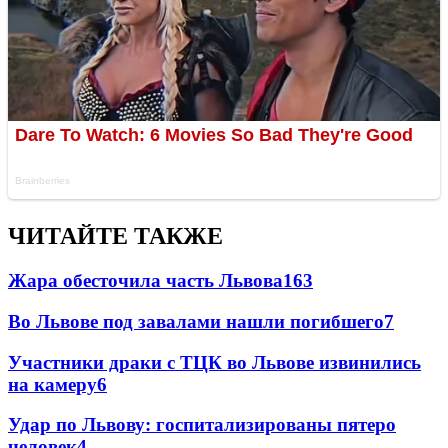
ЧИТАЙТЕ ТАКЖЕ
Жара обесточила часть Львова
163
Во Львове под завалами нашли погибшего
7
Участники драки с ТЦК во Львове извинились
на камеру
6
Удар по Львову: госпитализированы пятеро
человек
4