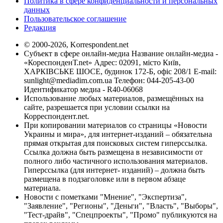
Политика в сфере конфиденциальности и персональных
данных
Пользовательское соглашение
Редакция
© 2000-2026, Korrespondent.net
Субъект в сфере онлайн-медиа Название онлайн-медиа -
«КореспонденТ.net» Адрес: 02091, місто Київ,
ХАРКІВСЬКЕ ШОСЕ, будинок 172-Б, офіс 208/1 E-mail:
sunlight@mediadim.com.ua
Телефон: 044-205-43-00
Идентификатор медиа - R40-06068
Использование любых материалов, размещённых на
сайте, разрешается при условии ссылки на
Корреспондент.net.
При копировании материалов со страницы «Новости
Украины и мира», для интернет-изданий – обязательна
прямая открытая для поисковых систем гиперссылка.
Ссылка должна быть размещена в независимости от
полного либо частичного использования материалов.
Гиперссылка (для интернет- изданий) – должна быть
размещена в подзаголовке или в первом абзаце
материала.
Новости с пометками "Мнение", "Экспертиза",
"Заявление", "Регионы", "Деньги", "Власть", "Выборы",
"Тест-драйв", "Спецпроекты", "Промо" публикуются на