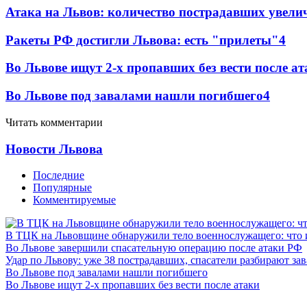
Атака на Львов: количество пострадавших увелич
Ракеты РФ достигли Львова: есть "прилеты"
4
Во Львове ищут 2-х пропавших без вести после ат
Во Львове под завалами нашли погибшего
4
Читать комментарии
Новости Львова
Последние
Популярные
Комментируемые
В ТЦК на Львовщине обнаружили тело военнослужащего: что 
Во Львове завершили спасательную операцию после атаки РФ
Удар по Львову: уже 38 пострадавших, спасатели разбирают за
Во Львове под завалами нашли погибшего
Во Львове ищут 2-х пропавших без вести после атаки