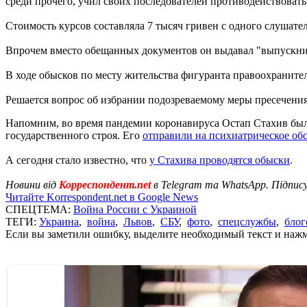
среди прочего, учил своих последователей противодействоват
Стоимость курсов составляла 7 тысяч гривен с одного слушат
Впрочем вместо обещанных документов он выдавал "выпускник
В ходе обысков по месту жительства фигуранта правоохраните
Решается вопрос об избрании подозреваемому меры пресечения 
Напомним, во время пандемии коронавируса Остап Стахив был
государственного строя. Его
отправили на психиатрическое об
А сегодня стало известно, что
у Стахива проводятся обыски
.
Новини від
Корреспондент.net
в Telegram та WhatsApp. Підпис
Читайте Korrespondent.net в Google News
СПЕЦТЕМА:
Война России с Украиной
ТЕГИ:
Украина
,
война
,
Львов
,
СБУ
,
фото
,
спецслужбы
,
блог
Если вы заметили ошибку, выделите необходимый текст и нажми