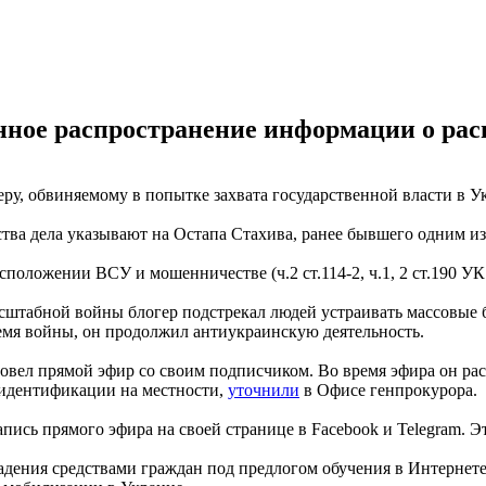
нное распространение информации о ра
ру, обвиняемому в попытке захвата государственной власти в У
ства дела указывают на Остапа Стахива, ранее бывшего одним и
оложении ВСУ и мошенничестве (ч.2 ст.114-2, ч.1, 2 ст.190 УК
асштабной войны блогер подстрекал людей устраивать массовые
емя войны, он продолжил антиукраинскую деятельность.
 провел прямой эфир со своим подписчиком. Во время эфира он 
 идентификации на местности,
уточнили
в Офисе генпрокурора.
ись прямого эфира на своей странице в Facebook и Telegram. Э
адения средствами граждан под предлогом обучения в Интернете