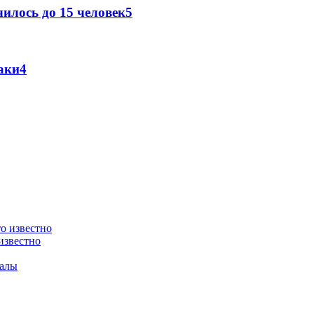
илось до 15 человек
5
аки
4
известно
валы