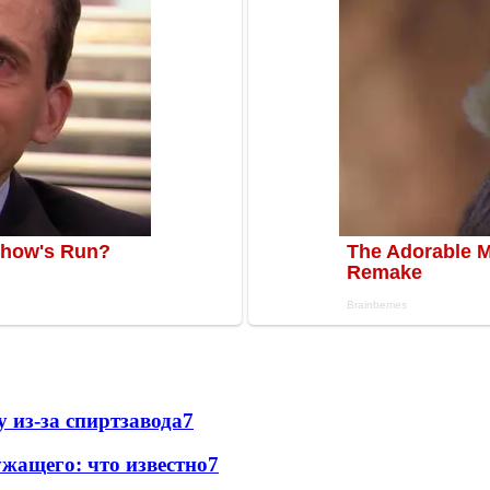
 из-за спиртзавода
7
жащего: что известно
7