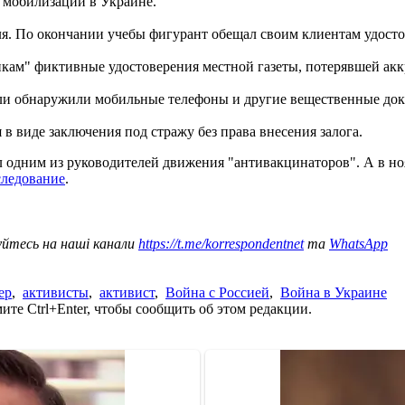
ь мобилизации в Украине.
еля. По окончании учебы фигурант обещал своим клиентам удост
ам" фиктивные удостоверения местной газеты, потерявшей аккр
ли обнаружили мобильные телефоны и другие вещественные дока
в виде заключения под стражу без права внесения залога.
 одним из руководителей движения "антивакцинаторов". А в но
следование
.
уйтесь на наші канали
https://t.me/korrespondentnet
та
WhatsApp
ер
,
активисты
,
активист
,
Война с Россией
,
Война в Украине
те Ctrl+Enter, чтобы сообщить об этом редакции.