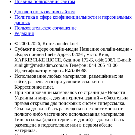
Правила пользования сайтом
Договор пользования сайтом
Политика в сфере конфиденциальности и персональных
данных
Пользовательское соглашение
Редакция
© 2000-2026, Korrespondent.net
Субъект в сфере онлайн-медиа Название онлайн-медиа -
«КореспонденТ.net» Адрес: 02091, місто Київ,
ХАРКІВСЬКЕ ШОСЕ, будинок 172-Б, офіс 208/1 E-mail:
sunlight@mediadim.com.ua
Телефон: 044-205-43-00
Идентификатор медиа - R40-06068
Использование любых материалов, размещённых на
сайте, разрешается при условии ссылки на
Корреспондент.net.
При копировании материалов со страницы «Новости
Украины и мира», для интернет-изданий – обязательна
прямая открытая для поисковых систем гиперссылка.
Ссылка должна быть размещена в независимости от
полного либо частичного использования материалов.
Гиперссылка (для интернет- изданий) – должна быть
размещена в подзаголовке или в первом абзаце
материала.