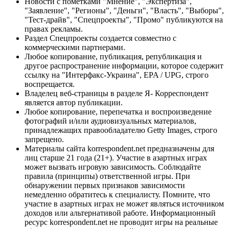
Новости с пометками "Мнение", "Экспертиза",
"Заявление", "Регионы", "Деньги", "Власть", "Выборы",
"Тест-драйв", "Спецпроекты", "Промо" публикуются на
правах рекламы.
Раздел Спецпроекты создается совместно с
коммерческими партнерами.
Любое копирование, публикация, републикация и
другое распространение информации, которое содержит
ссылку на "Интерфакс-Украина", EPA / UPG, строго
воспрещается.
Владелец веб-страницы в разделе Я- Корреспондент
является автор публикации.
Любое копирование, перепечатка и воспроизведение
фотографий и/или аудиовизуальных материалов,
принадлежащих правообладателю Getty Images, строго
запрещено.
Материалы сайта korrespondent.net предназначены для
лиц старше 21 года (21+). Участие в азартных играх
может вызвать игровую зависимость. Соблюдайте
правила (принципы) ответственной игры. При
обнаружении первых признаков зависимости
немедленно обратитесь к специалисту. Помните, что
участие в азартных играх не может являться источником
доходов или альтернативой работе. Информационный
ресурс korrespondent.net не проводит игры на реальные