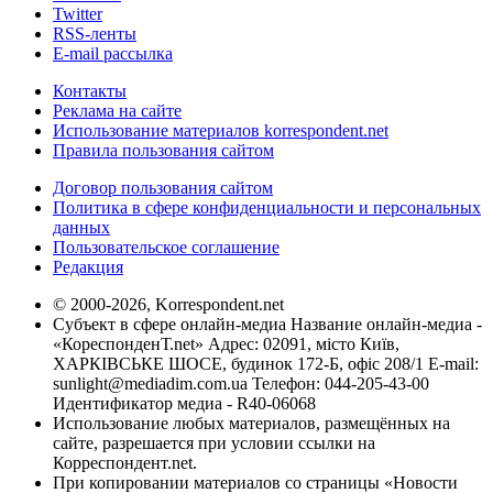
Twitter
RSS-ленты
E-mail рассылка
Контакты
Реклама на сайте
Использование материалов korrespondent.net
Правила пользования сайтом
Договор пользования сайтом
Политика в сфере конфиденциальности и персональных
данных
Пользовательское соглашение
Редакция
© 2000-2026, Korrespondent.net
Субъект в сфере онлайн-медиа Название онлайн-медиа -
«КореспонденТ.net» Адрес: 02091, місто Київ,
ХАРКІВСЬКЕ ШОСЕ, будинок 172-Б, офіс 208/1 E-mail:
sunlight@mediadim.com.ua
Телефон: 044-205-43-00
Идентификатор медиа - R40-06068
Использование любых материалов, размещённых на
сайте, разрешается при условии ссылки на
Корреспондент.net.
При копировании материалов со страницы «Новости