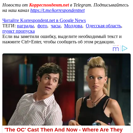
Новости от
Корреспондент.net
в Telegram. Подписывайтесь
на наш канал
https://t.me/korrespondentnet
Читайте Korrespondent.net в Google News
ТЕГИ:
награды
,
фото
,
часы
,
Молдова
,
Одесская область
,
пункт пропуска
Если вы заметили ошибку, выделите необходимый текст и
нажмите Ctrl+Enter, чтобы сообщить об этом редакции.