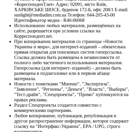
«КореспонденТ.net» Адрес: 02091, місто Київ,
ХАРКІВСЬКЕ ШОСЕ, будинок 172-Б, офіс 208/1 E-mail:
sunlight@mediadim.com.ua
Телефон: 044-205-43-00
Идентификатор медиа - R40-06068
Использование любых материалов, размещённых на
сайте, разрешается при условии ссылки на
Корреспондент.net.
При копировании материалов со страницы «Новости
Украины и мира», для интернет-изданий – обязательна
прямая открытая для поисковых систем гиперссылка.
Ссылка должна быть размещена в независимости от
полного либо частичного использования материалов.
Гиперссылка (для интернет- изданий) – должна быть
размещена в подзаголовке или в первом абзаце
материала.
Новости с пометками "Мнение", "Экспертиза",
"Заявление", "Регионы", "Деньги", "Власть", "Выборы",
"Тест-драйв", "Спецпроекты", "Промо" публикуются на
правах рекламы.
Раздел Спецпроекты создается совместно с
коммерческими партнерами.
Любое копирование, публикация, републикация и
другое распространение информации, которое содержит
ссылку на "Интерфакс-Украина", EPA / UPG, строго
воспрещается.