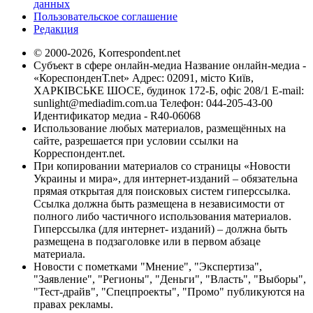
данных
Пользовательское соглашение
Редакция
© 2000-2026, Korrespondent.net
Субъект в сфере онлайн-медиа Название онлайн-медиа -
«КореспонденТ.net» Адрес: 02091, місто Київ,
ХАРКІВСЬКЕ ШОСЕ, будинок 172-Б, офіс 208/1 E-mail:
sunlight@mediadim.com.ua
Телефон: 044-205-43-00
Идентификатор медиа - R40-06068
Использование любых материалов, размещённых на
сайте, разрешается при условии ссылки на
Корреспондент.net.
При копировании материалов со страницы «Новости
Украины и мира», для интернет-изданий – обязательна
прямая открытая для поисковых систем гиперссылка.
Ссылка должна быть размещена в независимости от
полного либо частичного использования материалов.
Гиперссылка (для интернет- изданий) – должна быть
размещена в подзаголовке или в первом абзаце
материала.
Новости с пометками "Мнение", "Экспертиза",
"Заявление", "Регионы", "Деньги", "Власть", "Выборы",
"Тест-драйв", "Спецпроекты", "Промо" публикуются на
правах рекламы.