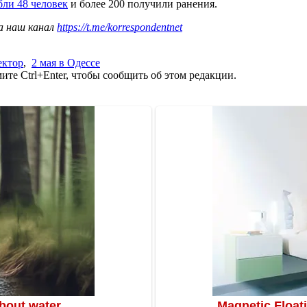
бли 48 человек
и более 200 получили ранения.
а наш канал
https://t.me/korrespondentnet
ектор
,
2 мая в Одессе
те Ctrl+Enter, чтобы сообщить об этом редакции.