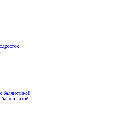
подросток
ю
с баллистикой