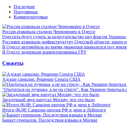
Последние
Популярные
Комментируемые
Россия атаковала стадион Черноморец в Одессе
Одессита будут судить за надругательство над флагом Украины
Россияне атаковали инфраструктуру Одесской области: ранен 
В Одессе автомобиль во время движения провалился под земл
В Одессе задержали корректировщика ГРУ
Сюжеты
Адские санкции. Решение Сената США
"Охотиться на лучника, а не на стрелу". Как Украине бороться 
Загадочный звук напугал Москву: что это было
Итоги 06.08: Санкции против РФ и дрон в Лейпциге
Банкет генералов. Последствия взрыва в Москве