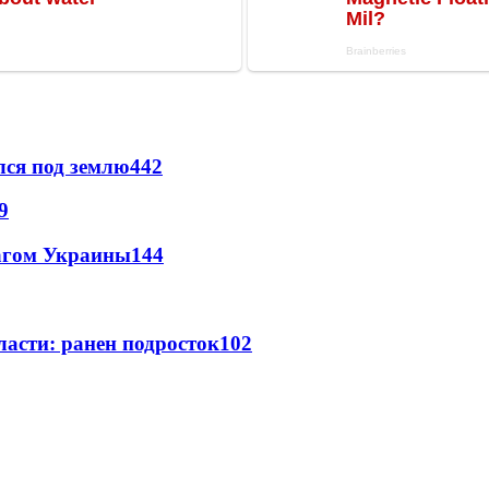
лся под землю
442
9
лагом Украины
144
ласти: ранен подросток
102