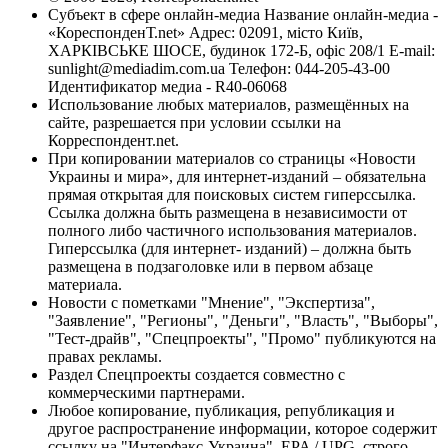
Субъект в сфере онлайн-медиа Название онлайн-медиа -
«КореспонденТ.net» Адрес: 02091, місто Київ,
ХАРКІВСЬКЕ ШОСЕ, будинок 172-Б, офіс 208/1 E-mail:
sunlight@mediadim.com.ua
Телефон: 044-205-43-00
Идентификатор медиа - R40-06068
Использование любых материалов, размещённых на
сайте, разрешается при условии ссылки на
Корреспондент.net.
При копировании материалов со страницы «Новости
Украины и мира», для интернет-изданий – обязательна
прямая открытая для поисковых систем гиперссылка.
Ссылка должна быть размещена в независимости от
полного либо частичного использования материалов.
Гиперссылка (для интернет- изданий) – должна быть
размещена в подзаголовке или в первом абзаце
материала.
Новости с пометками "Мнение", "Экспертиза",
"Заявление", "Регионы", "Деньги", "Власть", "Выборы",
"Тест-драйв", "Спецпроекты", "Промо" публикуются на
правах рекламы.
Раздел Спецпроекты создается совместно с
коммерческими партнерами.
Любое копирование, публикация, републикация и
другое распространение информации, которое содержит
ссылку на "Интерфакс-Украина", EPA / UPG, строго