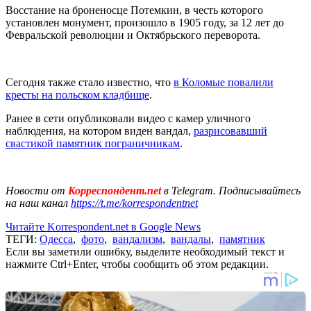
Восстание на броненосце Потемкин, в честь которого
установлен монумент, произошло в 1905 году, за 12 лет до
Февральской революции и Октябрьского переворота.
Сегодня также стало известно, что
в Коломые повалили
кресты на польском кладбище
.
Ранее в сети опубликовали видео с камер уличного
наблюдения, на котором виден вандал,
разрисовавший
свастикой памятник пограничникам
.
Новости от
Корреспондент.net
в Telegram. Подписывайтесь
на наш канал
https://t.me/korrespondentnet
Читайте Korrespondent.net в Google News
ТЕГИ:
Одесса
,
фото
,
вандализм
,
вандалы
,
памятник
Если вы заметили ошибку, выделите необходимый текст и
нажмите Ctrl+Enter, чтобы сообщить об этом редакции.