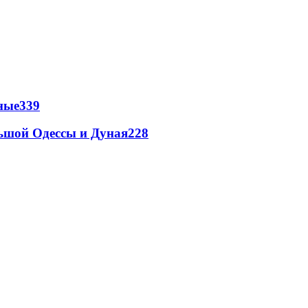
ные
339
льшой Одессы и Дуная
228