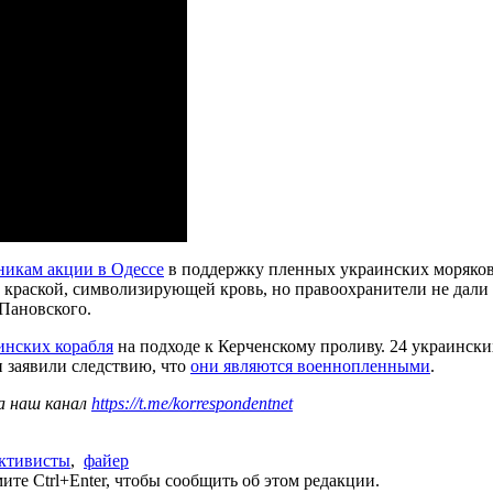
никам акции в Одессе
в поддержку пленных украинских моряков
 краской, символизирующей кровь, но правоохранители не дали им
 Пановского.
инских корабля
на подходе к Керченскому проливу. 24 украинск
 заявили следствию, что
они являются военнопленными
.
а наш канал
https://t.me/korrespondentnet
ктивисты
,
файер
те Ctrl+Enter, чтобы сообщить об этом редакции.