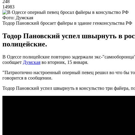
248
14983
Фото: Думская
Тодор Пановский бросает файеры в здание генконсульства РФ
Тодор Пановский успел швырнуть в росс
полицейские.
В Одессе полицейские повторно задержали экс-"самооборонца"
сообщает
Думская
во вторник, 15 января.
"Патриотично настроенный оперный певец решил во что бы то
говорится в сообщении.
Тодор Пановский успел швырнуть в консульство три файера, по