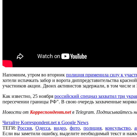
Напомним, утром во вторник
полиция применила силу к участ
хотели испачкать забор и ворота диппредставительства красной
участников акции. Двоих активистов задержали, в том числе и
Как известно, 25 ноября
российский спецназ захватил три укра
пересечении границы РФ". В свою очередь захваченные моряки
Новости от
Корреспондент.net
в Telegram. Подписывайтесь н
Читайте Korrespondent.net в Google News
ТЕГИ:
Россия
,
Одесса
,
видео
,
фото
,
полиция
,
консульство
,
а
Если вы заметили ошибку, выделите необходимый текст и нажми