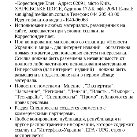
«КореспонденТ.net» Адрес: 02091, місто Київ,
ХАРКІВСЬКЕ ШОСЕ, будинок 172-Б, офіс 208/1 E-mail:
sunlight@mediadim.com.ua
Телефон: 044-205-43-00
Идентификатор медиа - R40-06068
Использование любых материалов, размещённых на
сайте, разрешается при условии ссылки на
Корреспондент.net.
При копировании материалов со страницы «Новости
Украины и мира», для интернет-изданий – обязательна
прямая открытая для поисковых систем гиперссылка.
Ссылка должна быть размещена в независимости от
полного либо частичного использования материалов.
Гиперссылка (для интернет- изданий) – должна быть
размещена в подзаголовке или в первом абзаце
материала.
Новости с пометками "Мнение", "Экспертиза",
"Заявление", "Регионы", "Деньги", "Власть", "Выборы",
"Тест-драйв", "Спецпроекты", "Промо" публикуются на
правах рекламы.
Раздел Спецпроекты создается совместно с
коммерческими партнерами.
Любое копирование, публикация, републикация и
другое распространение информации, которое содержит
ссылку на "Интерфакс-Украина", EPA / UPG, строго
воспрещается.