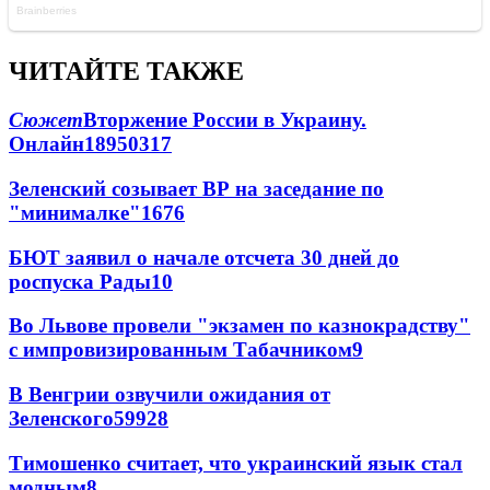
ЧИТАЙТЕ ТАКЖЕ
Сюжет
Вторжение России в Украину.
Онлайн
189
50
317
Зеленский созывает ВР на заседание по
"минималке"
16
76
БЮТ заявил о начале отсчета 30 дней до
роспуска Рады
10
Во Львове провели "экзамен по казнокрадству"
с импровизированным Табачником
9
В Венгрии озвучили ожидания от
Зеленского
59
9
28
Тимошенко считает, что украинский язык стал
модным
8