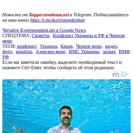
Новости от
Корреспондент.net
в Telegram. Подписывайтесь
на наш канал
https://t.me/korrespondentnet
Читайте Korrespondent.net в Google News
СПЕЦТЕМА:
Сюжеты
,
Конфликт Украины и РФ в Черном
море
ТЕГИ:
конфликт
,
Украина
,
Крым
,
Черное море
,
видео
,
фото
,
корабли
,
Азовское море
,
ВМС Украины
,
захват
,
ВМФ
РФ
Если вы заметили ошибку, выделите необходимый текст и
нажмите Ctrl+Enter, чтобы сообщить об этом редакции.