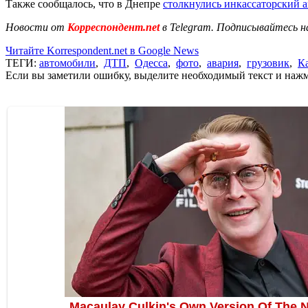
Также сообщалось, что в Днепре
столкнулись инкассаторский 
Новости от
Корреспондент.net
в Telegram. Подписывайтесь н
Читайте Korrespondent.net в Google News
ТЕГИ:
автомобили
,
ДТП
,
Одесса
,
фото
,
авария
,
грузовик
,
К
Если вы заметили ошибку, выделите необходимый текст и нажми