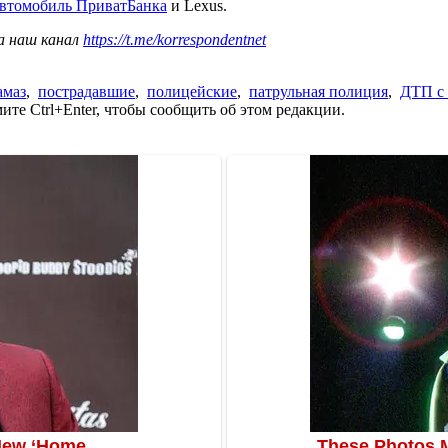
автомобиль ПриватБанка
и Lexus.
а наш канал
https://t.me/korrespondentnet
амаз
,
пострадавшие
,
полицейские
,
патрульная полиция
,
ДТП с
те Ctrl+Enter, чтобы сообщить об этом редакции.