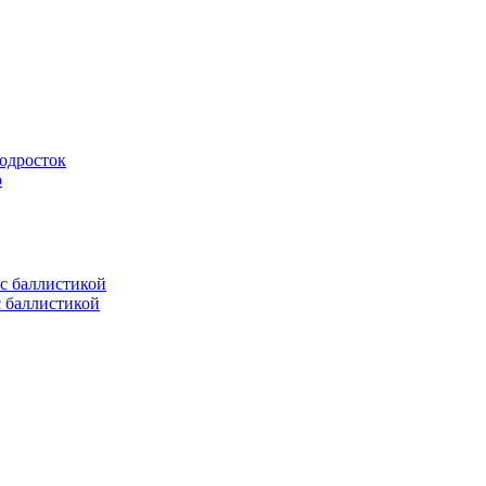
подросток
ю
с баллистикой