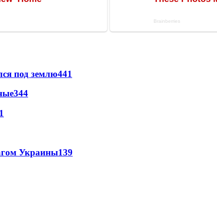
лся под землю
441
ные
344
1
лагом Украины
139