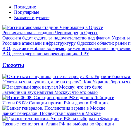
Последние
Популярные
Комментируемые
Россия атаковала стадион Черноморец в Одессе
Одессита будут судить за надругательство над флагом Украины
Россияне атаковали инфраструктуру Одесской области: ранен 
В Одессе автомобиль во время движения провалился под земл
В Одессе задержали корректировщика ГРУ
Сюжеты
"Охотиться на лучника, а не на стрелу". Как Украине бороться 
Загадочный звук напугал Москву: что это было
Итоги 06.08: Санкции против РФ и дрон в Лейпциге
Банкет генералов. Последствия взрыва в Москве
Грязные технологии. Атаки РФ на выборы во Франции