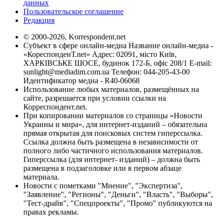
данных
Пользовательское соглашение
Редакция
© 2000-2026, Korrespondent.net
Субъект в сфере онлайн-медиа Название онлайн-медиа -
«КореспонденТ.net» Адрес: 02091, місто Київ,
ХАРКІВСЬКЕ ШОСЕ, будинок 172-Б, офіс 208/1 E-mail:
sunlight@mediadim.com.ua
Телефон: 044-205-43-00
Идентификатор медиа - R40-06068
Использование любых материалов, размещённых на
сайте, разрешается при условии ссылки на
Корреспондент.net.
При копировании материалов со страницы «Новости
Украины и мира», для интернет-изданий – обязательна
прямая открытая для поисковых систем гиперссылка.
Ссылка должна быть размещена в независимости от
полного либо частичного использования материалов.
Гиперссылка (для интернет- изданий) – должна быть
размещена в подзаголовке или в первом абзаце
материала.
Новости с пометками "Мнение", "Экспертиза",
"Заявление", "Регионы", "Деньги", "Власть", "Выборы",
"Тест-драйв", "Спецпроекты", "Промо" публикуются на
правах рекламы.