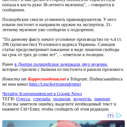
попала в кисть руки 38-летнего мужчины", – говорится в
сообщении.
Полицейские смогли угомонить правонарушителя. У него
изъяли пистолет и направили оружие на экспертизу. 31-
летнему мужчине уже сообщили о подозрении.
"По данному факту начато уголовное производство по ч.4 ст.
296 (хулиганство) Уголовного кодекса Украины. Санкция
статьи предусматривает наказание в виде лишения свободы
на срок от трех до семи лет", – отметили в полиции.
Ранее
в Днепре полицейские задержали двух мужчин
,
которые стреляли с балкона из пистолета и ранили прохожего.
Новости от
Корреспондент.net
в Telegram. Подписывайтесь
на наш канал
https://t.me/korrespondentnet
Читайте Korrespondent.net в Google News
ТЕГИ:
Одесса
,
стрельба
,
полиция
,
водитель
,
ранение
Если вы заметили ошибку, выделите необходимый текст и
нажмите Ctrl+Enter, чтобы сообщить об этом редакции.