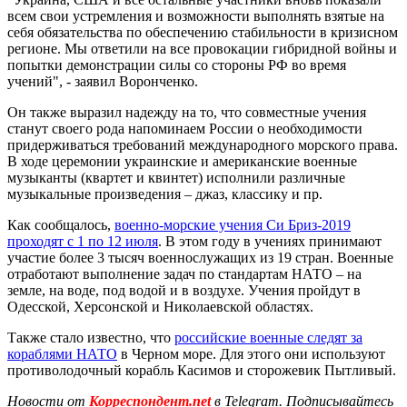
всем свои устремления и возможности выполнять взятые на
себя обязательства по обеспечению стабильности в кризисном
регионе. Мы ответили на все провокации гибридной войны и
попытки демонстрации силы со стороны РФ во время
учений", - заявил Воронченко.
Он также выразил надежду на то, что совместные учения
станут своего рода напоминаем России о необходимости
придерживаться требований международного морского права.
В ходе церемонии украинские и американские военные
музыканты (квартет и квинтет) исполнили различные
музыкальные произведения – джаз, классику и пр.
Как сообщалось,
военно-морские учения Си Бриз-2019
проходят с 1 по 12 июля
. В этом году в учениях принимают
участие более 3 тысяч военнослужащих из 19 стран. Военные
отработают выполнение задач по стандартам НАТО – на
земле, на воде, под водой и в воздухе. Учения пройдут в
Одесской, Херсонской и Николаевской областях.
Также стало известно, что
российские военные следят за
кораблями НАТО
в Черном море. Для этого они используют
противолодочный корабль Касимов и сторожевик Пытливый.
Новости от
Корреспондент.net
в Telegram. Подписывайтесь