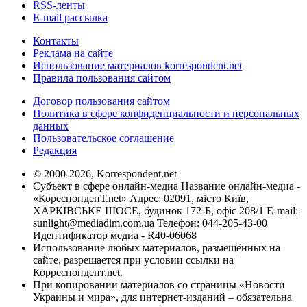
RSS-ленты
E-mail рассылка
Контакты
Реклама на сайте
Использование материалов korrespondent.net
Правила пользования сайтом
Договор пользования сайтом
Политика в сфере конфиденциальности и персональных
данных
Пользовательское соглашение
Редакция
© 2000-2026, Korrespondent.net
Субъект в сфере онлайн-медиа Название онлайн-медиа -
«КореспонденТ.net» Адрес: 02091, місто Київ,
ХАРКІВСЬКЕ ШОСЕ, будинок 172-Б, офіс 208/1 E-mail:
sunlight@mediadim.com.ua
Телефон: 044-205-43-00
Идентификатор медиа - R40-06068
Использование любых материалов, размещённых на
сайте, разрешается при условии ссылки на
Корреспондент.net.
При копировании материалов со страницы «Новости
Украины и мира», для интернет-изданий – обязательна