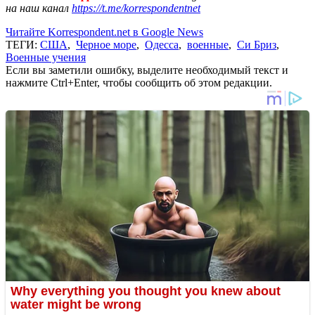
на наш канал
https://t.me/korrespondentnet
Читайте Korrespondent.net в Google News
ТЕГИ:
США
,
Черное море
,
Одесса
,
военные
,
Си Бриз
,
Военные учения
Если вы заметили ошибку, выделите необходимый текст и
нажмите Ctrl+Enter, чтобы сообщить об этом редакции.