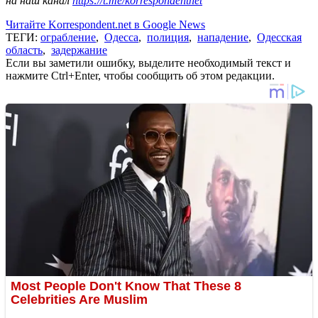
на наш канал
https://t.me/korrespondentnet
Читайте Korrespondent.net в Google News
ТЕГИ:
ограбление
,
Одесса
,
полиция
,
нападение
,
Одесская
область
,
задержание
Если вы заметили ошибку, выделите необходимый текст и
нажмите Ctrl+Enter, чтобы сообщить об этом редакции.