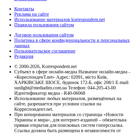
Контакты
Реклама на сайте
Использование материалов korrespondent.net
Правила пользования сайтом
Договор пользования сайтом
Политика в сфере конфиденциальности и персональных
данных
Пользовательское соглашение
Редакция
© 2000-2026, Korrespondent.net
Субъект в сфере онлайн-медиа Название онлайн-медиа -
«КореспонденТ.net» Адрес: 02091, місто Київ,
ХАРКІВСЬКЕ ШОСЕ, будинок 172-Б, офіс 208/1 E-mail:
sunlight@mediadim.com.ua
Телефон: 044-205-43-00
Идентификатор медиа - R40-06068
Использование любых материалов, размещённых на
сайте, разрешается при условии ссылки на
Корреспондент.net.
При копировании материалов со страницы «Новости
Украины и мира», для интернет-изданий – обязательна
прямая открытая для поисковых систем гиперссылка.
Ссылка должна быть размещена в независимости от