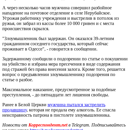
А через несколько часов мужчина совершил разбойное
нападение на почтовое отделение в селе Нерубайское.
Угрожая работнику учреждения и выстрелив в потолок из
ружья, он забрал из кассы более 10 000 гривен и с места
происшествия скрылся.
"Злоумышленник был задержан. Он оказался 39-летним
гражданином соседнего государства, который сейчас
проживает в Одессе", - говорится в сообщении.
Задержанному сообщили о подозрении по статье о покушении
на убийство и избрана мера пресечения в виде содержания
под стражей без права внесения залога. Кроме того, решается
вопрос о предъявлении злоумышленнику подозрения по
статье о разбое.
Максимальное наказание, предусмотренное за подобные
преступления, - до пятнадцати лет лишения свободы.
Ранее в Белой Церкви
мужчина пытался застрелить
продавщицу
, которая не продала ему алкоголь. Ее спасла
неисправность патрона в пистолете злоумышленника.
Новости от
Корреспондент.net
в Telegram. Подписывайтесь