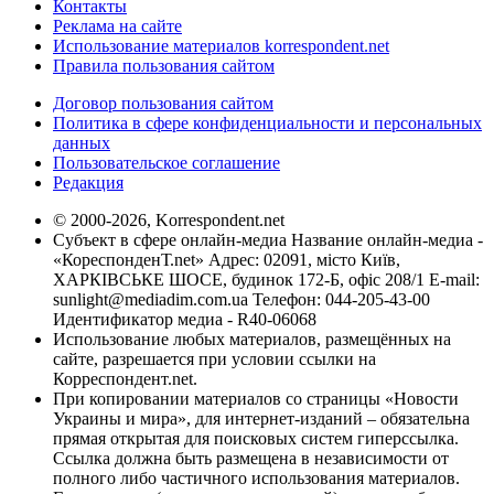
Контакты
Реклама на сайте
Использование материалов korrespondent.net
Правила пользования сайтом
Договор пользования сайтом
Политика в сфере конфиденциальности и персональных
данных
Пользовательское соглашение
Редакция
© 2000-2026, Korrespondent.net
Субъект в сфере онлайн-медиа Название онлайн-медиа -
«КореспонденТ.net» Адрес: 02091, місто Київ,
ХАРКІВСЬКЕ ШОСЕ, будинок 172-Б, офіс 208/1 E-mail:
sunlight@mediadim.com.ua
Телефон: 044-205-43-00
Идентификатор медиа - R40-06068
Использование любых материалов, размещённых на
сайте, разрешается при условии ссылки на
Корреспондент.net.
При копировании материалов со страницы «Новости
Украины и мира», для интернет-изданий – обязательна
прямая открытая для поисковых систем гиперссылка.
Ссылка должна быть размещена в независимости от
полного либо частичного использования материалов.