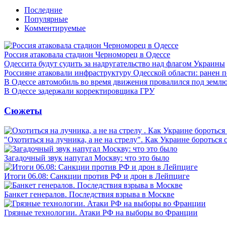
Последние
Популярные
Комментируемые
Россия атаковала стадион Черноморец в Одессе
Одессита будут судить за надругательство над флагом Украины
Россияне атаковали инфраструктуру Одесской области: ранен 
В Одессе автомобиль во время движения провалился под земл
В Одессе задержали корректировщика ГРУ
Сюжеты
"Охотиться на лучника, а не на стрелу". Как Украине бороться 
Загадочный звук напугал Москву: что это было
Итоги 06.08: Санкции против РФ и дрон в Лейпциге
Банкет генералов. Последствия взрыва в Москве
Грязные технологии. Атаки РФ на выборы во Франции