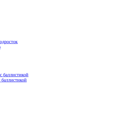
подросток
ю
с баллистикой