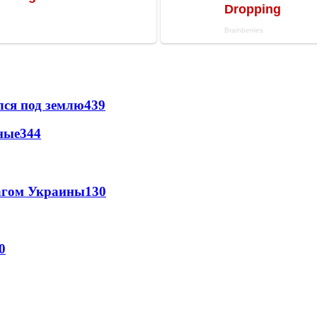
лся под землю
439
ные
344
лагом Украины
130
0