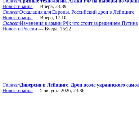
Сюжет
Грязные технологии. Атаки РФ на выборы во Фран
Новости мира
— Вчера, 23:39
Сюжет
Эскалация для Европы. Российский дрон в Лейпциге
Новости мира
— Вчера, 17:10
Сюжет
Изменения в армии РФ: что стоит за решением Путина
Новости России
— Вчера, 15:22
Сюжет
Диверсия в Лейпциге. Дрон возле украинского само
Новости мира
— 5 августа 2026, 23:36