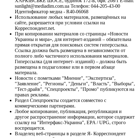
ХАРКІВСЬКЕ ШОСЕ, будинок 172-Б, офіс 208/1 E-mail:
sunlight@mediadim.com.ua
Телефон: 044-205-43-00
Идентификатор медиа - R40-06068
Использование любых материалов, размещённых на
сайте, разрешается при условии ссылки на
Корреспондент.net.
При копировании материалов со страницы «Новости
Украины и мира», для интернет-изданий – обязательна
прямая открытая для поисковых систем гиперссылка.
Ссылка должна быть размещена в независимости от
полного либо частичного использования материалов.
Гиперссылка (для интернет- изданий) – должна быть
размещена в подзаголовке или в первом абзаце
материала.
Новости с пометками "Мнение", "Экспертиза",
"Заявление", "Регионы", "Деньги", "Власть", "Выборы",
"Тест-драйв", "Спецпроекты", "Промо" публикуются на
правах рекламы.
Раздел Спецпроекты создается совместно с
коммерческими партнерами.
Любое копирование, публикация, републикация и
другое распространение информации, которое содержит
ссылку на "Интерфакс-Украина", EPA / UPG, строго
воспрещается.
Владелец веб-страницы в разделе Я- Корреспондент