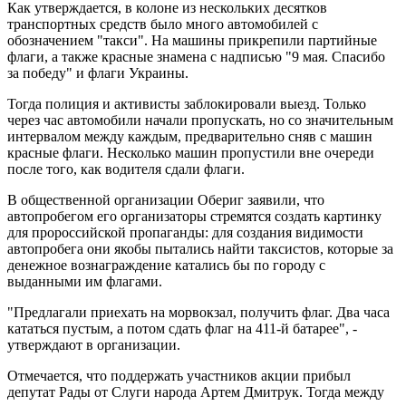
Как утверждается, в колоне из нескольких десятков
транспортных средств было много автомобилей с
обозначением "такси". На машины прикрепили партийные
флаги, а также красные знамена с надписью "9 мая. Спасибо
за победу" и флаги Украины.
Тогда полиция и активисты заблокировали выезд. Только
через час автомобили начали пропускать, но со значительным
интервалом между каждым, предварительно сняв с машин
красные флаги. Несколько машин пропустили вне очереди
после того, как водителя сдали флаги.
В общественной организации Обериг заявили, что
автопробегом его организаторы стремятся создать картинку
для пророссийской пропаганды: для создания видимости
автопробега они якобы пытались найти таксистов, которые за
денежное вознаграждение катались бы по городу с
выданными им флагами.
"Предлагали приехать на морвокзал, получить флаг. Два часа
кататься пустым, а потом сдать флаг на 411-й батарее", -
утверждают в организации.
Отмечается, что поддержать участников акции прибыл
депутат Рады от Слуги народа Артем Дмитрук. Тогда между