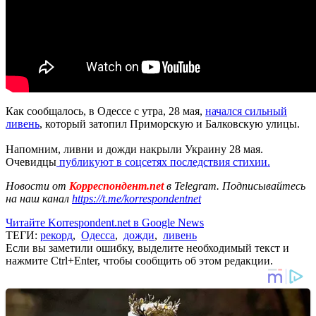
Как сообщалось, в Одессе с утра, 28 мая,
начался сильный
ливень
, который затопил Приморскую и Балковскую улицы.
Напомним, ливни и дожди накрыли Украину 28 мая.
Очевидцы
публикуют в соцсетях последствия стихии.
Новости от
Корреспондент.net
в Telegram. Подписывайтесь
на наш канал
https://t.me/korrespondentnet
Читайте Korrespondent.net в Google News
ТЕГИ:
рекорд
,
Одесса
,
дожди
,
ливень
Если вы заметили ошибку, выделите необходимый текст и
нажмите Ctrl+Enter, чтобы сообщить об этом редакции.