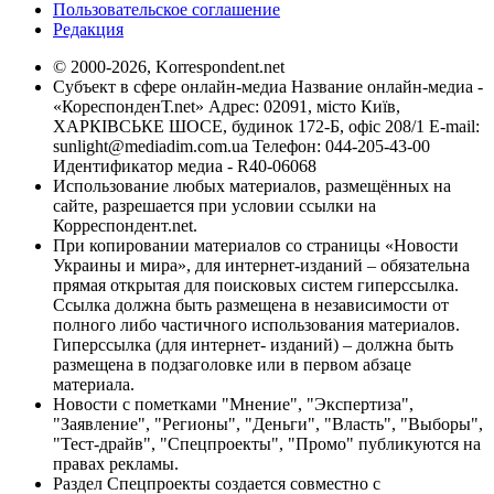
Пользовательское соглашение
Редакция
© 2000-2026, Korrespondent.net
Субъект в сфере онлайн-медиа Название онлайн-медиа -
«КореспонденТ.net» Адрес: 02091, місто Київ,
ХАРКІВСЬКЕ ШОСЕ, будинок 172-Б, офіс 208/1 E-mail:
sunlight@mediadim.com.ua
Телефон: 044-205-43-00
Идентификатор медиа - R40-06068
Использование любых материалов, размещённых на
сайте, разрешается при условии ссылки на
Корреспондент.net.
При копировании материалов со страницы «Новости
Украины и мира», для интернет-изданий – обязательна
прямая открытая для поисковых систем гиперссылка.
Ссылка должна быть размещена в независимости от
полного либо частичного использования материалов.
Гиперссылка (для интернет- изданий) – должна быть
размещена в подзаголовке или в первом абзаце
материала.
Новости с пометками "Мнение", "Экспертиза",
"Заявление", "Регионы", "Деньги", "Власть", "Выборы",
"Тест-драйв", "Спецпроекты", "Промо" публикуются на
правах рекламы.
Раздел Спецпроекты создается совместно с