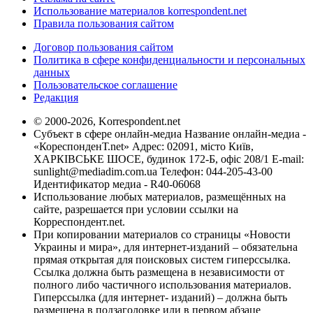
Использование материалов korrespondent.net
Правила пользования сайтом
Договор пользования сайтом
Политика в сфере конфиденциальности и персональных
данных
Пользовательское соглашение
Редакция
© 2000-2026, Korrespondent.net
Субъект в сфере онлайн-медиа Название онлайн-медиа -
«КореспонденТ.net» Адрес: 02091, місто Київ,
ХАРКІВСЬКЕ ШОСЕ, будинок 172-Б, офіс 208/1 E-mail:
sunlight@mediadim.com.ua
Телефон: 044-205-43-00
Идентификатор медиа - R40-06068
Использование любых материалов, размещённых на
сайте, разрешается при условии ссылки на
Корреспондент.net.
При копировании материалов со страницы «Новости
Украины и мира», для интернет-изданий – обязательна
прямая открытая для поисковых систем гиперссылка.
Ссылка должна быть размещена в независимости от
полного либо частичного использования материалов.
Гиперссылка (для интернет- изданий) – должна быть
размещена в подзаголовке или в первом абзаце