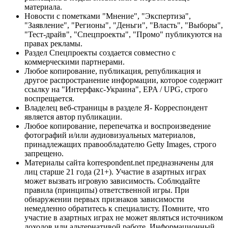
материала.
Новости с пометками "Мнение", "Экспертиза",
"Заявление", "Регионы", "Деньги", "Власть", "Выборы",
"Тест-драйв", "Спецпроекты", "Промо" публикуются на
правах рекламы.
Раздел Спецпроекты создается совместно с
коммерческими партнерами.
Любое копирование, публикация, републикация и
другое распространение информации, которое содержит
ссылку на "Интерфакс-Украина", EPA / UPG, строго
воспрещается.
Владелец веб-страницы в разделе Я- Корреспондент
является автор публикации.
Любое копирование, перепечатка и воспроизведение
фотографий и/или аудиовизуальных материалов,
принадлежащих правообладателю Getty Images, строго
запрещено.
Материалы сайта korrespondent.net предназначены для
лиц старше 21 года (21+). Участие в азартных играх
может вызвать игровую зависимость. Соблюдайте
правила (принципы) ответственной игры. При
обнаружении первых признаков зависимости
немедленно обратитесь к специалисту. Помните, что
участие в азартных играх не может являться источником
доходов или альтернативой работе. Информационный