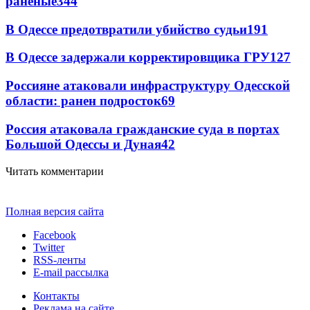
раненые
344
В Одессе предотвратили убийство судьи
191
В Одессе задержали корректировщика ГРУ
127
Россияне атаковали инфраструктуру Одесской
области: ранен подросток
69
Россия атаковала гражданские суда в портах
Большой Одессы и Дуная
42
Читать комментарии
Полная версия сайта
Facebook
Twitter
RSS-ленты
E-mail рассылка
Контакты
Реклама на сайте