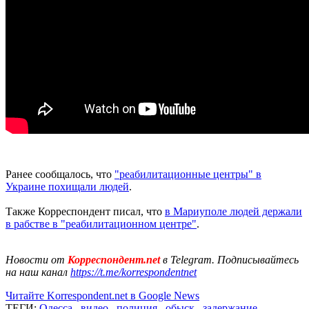
Ранее сообщалось, что
"реабилитационные центры" в
Украине похищали людей
.
Также Корреспондент писал, что
в Мариуполе людей держали
в рабстве в "реабилитационном центре"
.
Новости от
Корреспондент.net
в Telegram. Подписывайтесь
на наш канал
https://t.me/korrespondentnet
Читайте Korrespondent.net в Google News
ТЕГИ:
Одесса
,
видео
,
полиция
,
обыск
,
задержание