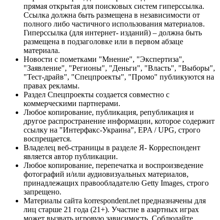
прямая открытая для поисковых систем гиперссылка.
Ссылка должна быть размещена в независимости от
полного либо частичного использования материалов.
Гиперссылка (для интернет- изданий) – должна быть
размещена в подзаголовке или в первом абзаце
материала.
Новости с пометками "Мнение", "Экспертиза",
"Заявление", "Регионы", "Деньги", "Власть", "Выборы",
"Тест-драйв", "Спецпроекты", "Промо" публикуются на
правах рекламы.
Раздел Спецпроекты создается совместно с
коммерческими партнерами.
Любое копирование, публикация, републикация и
другое распространение информации, которое содержит
ссылку на "Интерфакс-Украина", EPA / UPG, строго
воспрещается.
Владелец веб-страницы в разделе Я- Корреспондент
является автор публикации.
Любое копирование, перепечатка и воспроизведение
фотографий и/или аудиовизуальных материалов,
принадлежащих правообладателю Getty Images, строго
запрещено.
Материалы сайта korrespondent.net предназначены для
лиц старше 21 года (21+). Участие в азартных играх
может вызвать игровую зависимость. Соблюдайте