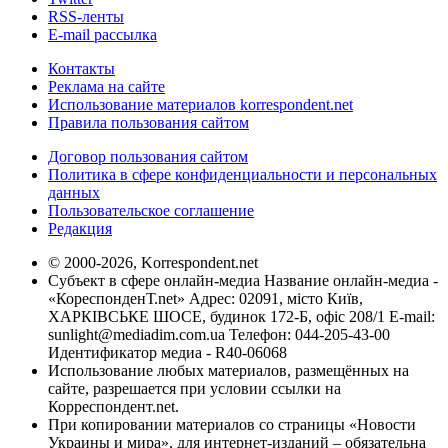
RSS-ленты
E-mail рассылка
Контакты
Реклама на сайте
Использование материалов korrespondent.net
Правила пользования сайтом
Договор пользования сайтом
Политика в сфере конфиденциальности и персональных
данных
Пользовательское соглашение
Редакция
© 2000-2026, Korrespondent.net
Субъект в сфере онлайн-медиа Название онлайн-медиа -
«КореспонденТ.net» Адрес: 02091, місто Київ,
ХАРКІВСЬКЕ ШОСЕ, будинок 172-Б, офіс 208/1 E-mail:
sunlight@mediadim.com.ua
Телефон: 044-205-43-00
Идентификатор медиа - R40-06068
Использование любых материалов, размещённых на
сайте, разрешается при условии ссылки на
Корреспондент.net.
При копировании материалов со страницы «Новости
Украины и мира», для интернет-изданий – обязательна