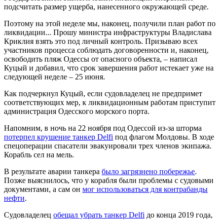
подсчитать размер ущерба, нанесенного окружающей среде.
Поэтому на этой неделе мы, наконец, получили план работ по
ликвидации... Прошу министра инфраструктуры Владислава
Криклия взять это под личный контроль. Призываю всех
участников процесса соблюдать договоренности и, наконец,
освободить пляж Одессы от опасного объекта, – написал
Куцый и добавил, что срок завершения работ истекает уже на
следующей неделе – 25 июня.
Как подчеркнул Куцый, если судовладелец не предпримет
соответствующих мер, к ликвидационным работам приступит
администрация Одесского морского порта.
Напомним, в ночь на 22 ноября под Одессой из-за шторма
потерпел крушение танкер Delfi
под флагом Молдовы. В ходе
спецоперации спасатели эвакуировали трех членов экипажа.
Корабль сел на мель.
В результате аварии танкера
было загрязнено побережье
.
Позже выяснилось, что у корабля были проблемы с судовыми
документами, а сам он
мог использоваться для контрабанды
нефти
.
Судовладелец
обещал убрать танкер Delfi
до конца 2019 года,