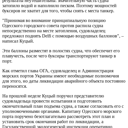
результаты неутешительны: значительную часть судна
затопило водой и наполнило песком. Поэтому мощностей
буксиров не хватит для того, чтобы снять с места танкер.
"Принимая во внимание принципиальную позицию
Одесского городского совета против распила судна
непосредственно на месте затопления, судовладелец
предложил поднять Delfi с помощью воздушных баллонов", –
написал Куцый.
Эти баллоны разместят в полостях судна, что обеспечит его
плавучесть, после чего буксиры транспортируют танкер в
порт.
Как отметил глава ОГА, судовладелец и Администрация
морских портов Украины имеют необходимые полномочия
для этого, но даты ликвидации аварийного объекта постоянно
переносятся.
На прошлой неделе Куцый поручил представителю
судовладельца провести испытания и подготовить
окончательный план подъема судна, а также согласовать его с
уполномоченными органами. Капитану Одесского морского
порта поручено безотлагательно рассмотреть этот план и
установить срок окончания работ по ликвидации, а
Государственной экологической инспекции оперативно