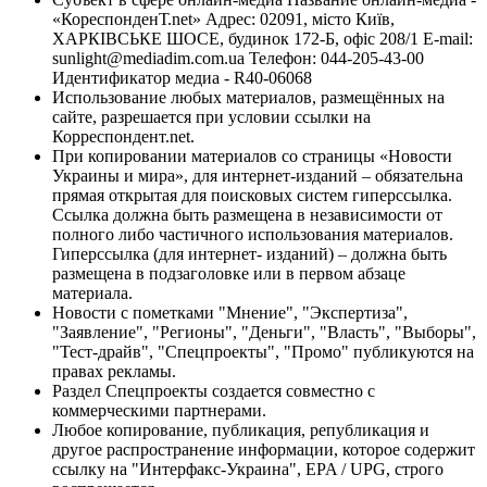
«КореспонденТ.net» Адрес: 02091, місто Київ,
ХАРКІВСЬКЕ ШОСЕ, будинок 172-Б, офіс 208/1 E-mail:
sunlight@mediadim.com.ua
Телефон: 044-205-43-00
Идентификатор медиа - R40-06068
Использование любых материалов, размещённых на
сайте, разрешается при условии ссылки на
Корреспондент.net.
При копировании материалов со страницы «Новости
Украины и мира», для интернет-изданий – обязательна
прямая открытая для поисковых систем гиперссылка.
Ссылка должна быть размещена в независимости от
полного либо частичного использования материалов.
Гиперссылка (для интернет- изданий) – должна быть
размещена в подзаголовке или в первом абзаце
материала.
Новости с пометками "Мнение", "Экспертиза",
"Заявление", "Регионы", "Деньги", "Власть", "Выборы",
"Тест-драйв", "Спецпроекты", "Промо" публикуются на
правах рекламы.
Раздел Спецпроекты создается совместно с
коммерческими партнерами.
Любое копирование, публикация, републикация и
другое распространение информации, которое содержит
ссылку на "Интерфакс-Украина", EPA / UPG, строго