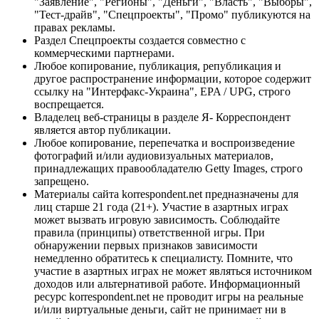
"Заявление", "Регионы", "Деньги", "Власть", "Выборы",
"Тест-драйв", "Спецпроекты", "Промо" публикуются на
правах рекламы.
Раздел Спецпроекты создается совместно с
коммерческими партнерами.
Любое копирование, публикация, републикация и
другое распространение информации, которое содержит
ссылку на "Интерфакс-Украина", EPA / UPG, строго
воспрещается.
Владелец веб-страницы в разделе Я- Корреспондент
является автор публикации.
Любое копирование, перепечатка и воспроизведение
фотографий и/или аудиовизуальных материалов,
принадлежащих правообладателю Getty Images, строго
запрещено.
Материалы сайта korrespondent.net предназначены для
лиц старше 21 года (21+). Участие в азартных играх
может вызвать игровую зависимость. Соблюдайте
правила (принципы) ответственной игры. При
обнаружении первых признаков зависимости
немедленно обратитесь к специалисту. Помните, что
участие в азартных играх не может являться источником
доходов или альтернативой работе. Информационный
ресурс korrespondent.net не проводит игры на реальные
и/или виртуальные деньги, сайт не принимает ни в