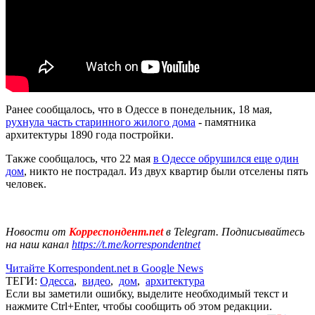
Ранее сообщалось, что в Одессе в понедельник, 18 мая,
рухнула часть старинного жилого дома
- памятника
архитектуры 1890 года постройки.
Также сообщалось, что 22 мая
в Одессе обрушился еще один
дом
, никто не пострадал. Из двух квартир были отселены пять
человек.
Новости от
Корреспондент.net
в Telegram. Подписывайтесь
на наш канал
https://t.me/korrespondentnet
Читайте Korrespondent.net в Google News
ТЕГИ:
Одесса
,
видео
,
дом
,
архитектура
Если вы заметили ошибку, выделите необходимый текст и
нажмите Ctrl+Enter, чтобы сообщить об этом редакции.