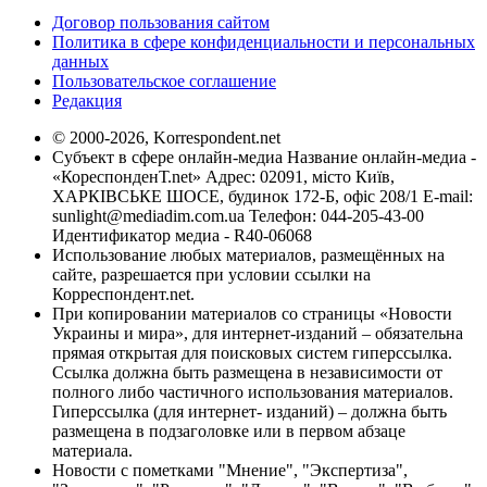
Договор пользования сайтом
Политика в сфере конфиденциальности и персональных
данных
Пользовательское соглашение
Редакция
© 2000-2026, Korrespondent.net
Субъект в сфере онлайн-медиа Название онлайн-медиа -
«КореспонденТ.net» Адрес: 02091, місто Київ,
ХАРКІВСЬКЕ ШОСЕ, будинок 172-Б, офіс 208/1 E-mail:
sunlight@mediadim.com.ua
Телефон: 044-205-43-00
Идентификатор медиа - R40-06068
Использование любых материалов, размещённых на
сайте, разрешается при условии ссылки на
Корреспондент.net.
При копировании материалов со страницы «Новости
Украины и мира», для интернет-изданий – обязательна
прямая открытая для поисковых систем гиперссылка.
Ссылка должна быть размещена в независимости от
полного либо частичного использования материалов.
Гиперссылка (для интернет- изданий) – должна быть
размещена в подзаголовке или в первом абзаце
материала.
Новости с пометками "Мнение", "Экспертиза",