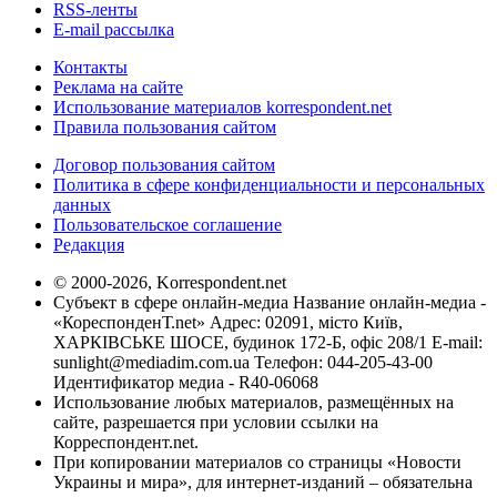
RSS-ленты
E-mail рассылка
Контакты
Реклама на сайте
Использование материалов korrespondent.net
Правила пользования сайтом
Договор пользования сайтом
Политика в сфере конфиденциальности и персональных
данных
Пользовательское соглашение
Редакция
© 2000-2026, Korrespondent.net
Субъект в сфере онлайн-медиа Название онлайн-медиа -
«КореспонденТ.net» Адрес: 02091, місто Київ,
ХАРКІВСЬКЕ ШОСЕ, будинок 172-Б, офіс 208/1 E-mail:
sunlight@mediadim.com.ua
Телефон: 044-205-43-00
Идентификатор медиа - R40-06068
Использование любых материалов, размещённых на
сайте, разрешается при условии ссылки на
Корреспондент.net.
При копировании материалов со страницы «Новости
Украины и мира», для интернет-изданий – обязательна