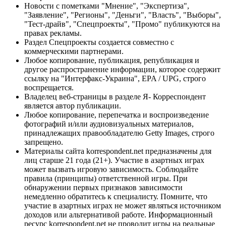
Новости с пометками "Мнение", "Экспертиза",
"Заявление", "Регионы", "Деньги", "Власть", "Выборы",
"Тест-драйв", "Спецпроекты", "Промо" публикуются на
правах рекламы.
Раздел Спецпроекты создается совместно с
коммерческими партнерами.
Любое копирование, публикация, републикация и
другое распространение информации, которое содержит
ссылку на "Интерфакс-Украина", EPA / UPG, строго
воспрещается.
Владелец веб-страницы в разделе Я- Корреспондент
является автор публикации.
Любое копирование, перепечатка и воспроизведение
фотографий и/или аудиовизуальных материалов,
принадлежащих правообладателю Getty Images, строго
запрещено.
Материалы сайта korrespondent.net предназначены для
лиц старше 21 года (21+). Участие в азартных играх
может вызвать игровую зависимость. Соблюдайте
правила (принципы) ответственной игры. При
обнаружении первых признаков зависимости
немедленно обратитесь к специалисту. Помните, что
участие в азартных играх не может являться источником
доходов или альтернативой работе. Информационный
ресурс korrespondent.net не проводит игры на реальные