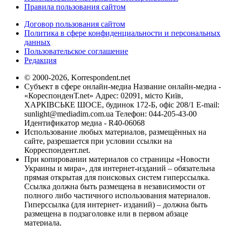
Правила пользования сайтом
Договор пользования сайтом
Политика в сфере конфиденциальности и персональных
данных
Пользовательское соглашение
Редакция
© 2000-2026, Korrespondent.net
Субъект в сфере онлайн-медиа Название онлайн-медиа -
«КореспонденТ.net» Адрес: 02091, місто Київ,
ХАРКІВСЬКЕ ШОСЕ, будинок 172-Б, офіс 208/1 E-mail:
sunlight@mediadim.com.ua
Телефон: 044-205-43-00
Идентификатор медиа - R40-06068
Использование любых материалов, размещённых на
сайте, разрешается при условии ссылки на
Корреспондент.net.
При копировании материалов со страницы «Новости
Украины и мира», для интернет-изданий – обязательна
прямая открытая для поисковых систем гиперссылка.
Ссылка должна быть размещена в независимости от
полного либо частичного использования материалов.
Гиперссылка (для интернет- изданий) – должна быть
размещена в подзаголовке или в первом абзаце
материала.