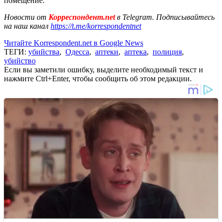
помещение.
Новости от
Корреспондент.net
в Telegram. Подписывайтесь
на наш канал
https://t.me/korrespondentnet
Читайте Korrespondent.net в Google News
ТЕГИ:
убийства
,
Одесса
,
аптеки
,
аптека
,
полиция
,
убийство
Если вы заметили ошибку, выделите необходимый текст и
нажмите Ctrl+Enter, чтобы сообщить об этом редакции.