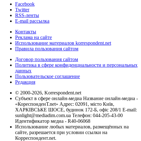
Facebook
Twitter
RSS-ленты
E-mail рассылка
Контакты
Реклама на сайте
Использование материалов korrespondent.net
Правила пользования сайтом
Договор пользования сайтом
Политика в сфере конфиденциальности и персональных
данных
Пользовательское соглашение
Редакция
© 2000-2026, Korrespondent.net
Субъект в сфере онлайн-медиа Название онлайн-медиа -
«КореспонденТ.net» Адрес: 02091, місто Київ,
ХАРКІВСЬКЕ ШОСЕ, будинок 172-Б, офіс 208/1 E-mail:
sunlight@mediadim.com.ua
Телефон: 044-205-43-00
Идентификатор медиа - R40-06068
Использование любых материалов, размещённых на
сайте, разрешается при условии ссылки на
Корреспондент.net.