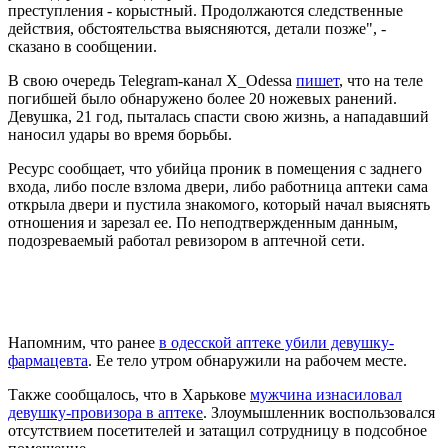
преступления - корыстный. Продолжаются следственные
действия, обстоятельства выясняются, детали позже", -
сказано в сообщении.
В свою очередь Telegram-канал X_Odessa
пишет
, что на теле
погибшей было обнаружено более 20 ножевых ранений.
Девушка, 21 год, пыталась спасти свою жизнь, а нападавший
наносил удары во время борьбы.
Ресурс сообщает, что убийца проник в помещения с заднего
входа, либо после взлома двери, либо работница аптеки сама
открыла двери и пустила знакомого, который начал выяснять
отношения и зарезал ее. По неподтвержденным данным,
подозреваемый работал ревизором в аптечной сети.
Напомним, что ранее
в одесской аптеке убили девушку-
фармацевта
. Ее тело утром обнаружили на рабочем месте.
Также сообщалось, что в Харькове
мужчина изнасиловал
девушку-провизора в аптеке
. Злоумышленник воспользовался
отсутствием посетителей и затащил сотрудницу в подсобное