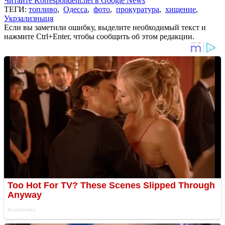
Читайте Korrespondent.net в Google News
ТЕГИ:
топливо
,
Одесса
,
фото
,
прокуратура
,
хищение
,
Укрзализныця
Если вы заметили ошибку, выделите необходимый текст и
нажмите Ctrl+Enter, чтобы сообщить об этом редакции.