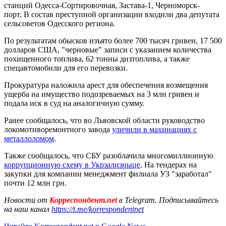
станций Одесса-Сортировочная, Застава-1, Черноморск-
порт. В состав преступной организации входили два депутата
сельсоветов Одесского региона.
По результатам обысков изъято более 700 тысяч гривен, 17 500
долларов США, "черновые" записи с указанием количества
похищенного топлива, 62 тонны дизтоплива, а также
спецавтомобили для его перевозки.
Прокуратура наложила арест для обеспечения возмещения
ущерба на имущество подозреваемых на 3 млн гривен и
подала иск в суд на аналогичную сумму.
Ранее сообщалось, что во Львовской области руководство
локомотиворемонтного завода
уличили в махинациях с
металлоломом
.
Также сообщалось, что СБУ разоблачила многомиллионную
коррупционную схему в Укрзализныце
. На тендерах на
закупки для компании менеджмент филиала УЗ "заработал"
почти 12 млн грн.
Новости от
Корреспондент.net
в Telegram. Подписывайтесь
на наш канал
https://t.me/korrespondentnet