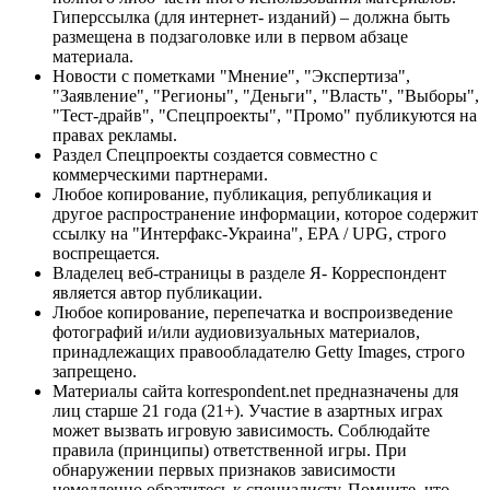
Гиперссылка (для интернет- изданий) – должна быть
размещена в подзаголовке или в первом абзаце
материала.
Новости с пометками "Мнение", "Экспертиза",
"Заявление", "Регионы", "Деньги", "Власть", "Выборы",
"Тест-драйв", "Спецпроекты", "Промо" публикуются на
правах рекламы.
Раздел Спецпроекты создается совместно с
коммерческими партнерами.
Любое копирование, публикация, републикация и
другое распространение информации, которое содержит
ссылку на "Интерфакс-Украина", EPA / UPG, строго
воспрещается.
Владелец веб-страницы в разделе Я- Корреспондент
является автор публикации.
Любое копирование, перепечатка и воспроизведение
фотографий и/или аудиовизуальных материалов,
принадлежащих правообладателю Getty Images, строго
запрещено.
Материалы сайта korrespondent.net предназначены для
лиц старше 21 года (21+). Участие в азартных играх
может вызвать игровую зависимость. Соблюдайте
правила (принципы) ответственной игры. При
обнаружении первых признаков зависимости
немедленно обратитесь к специалисту. Помните, что