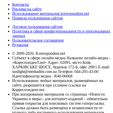
Контакты
Реклама на сайте
Использование материалов korrespondent.net
Правила пользования сайтом
Договор пользования сайтом
Политика в сфере конфиденциальности и персональных
данных
Пользовательское соглашение
Редакция
© 2000-2026, Korrespondent.net
Субъект в сфере онлайн-медиа Название онлайн-медиа -
«КореспонденТ.net» Адрес: 02091, місто Київ,
ХАРКІВСЬКЕ ШОСЕ, будинок 172-Б, офіс 208/1 E-mail:
sunlight@mediadim.com.ua
Телефон: 044-205-43-00
Идентификатор медиа - R40-06068
Использование любых материалов, размещённых на
сайте, разрешается при условии ссылки на
Корреспондент.net.
При копировании материалов со страницы «Новости
Украины и мира», для интернет-изданий – обязательна
прямая открытая для поисковых систем гиперссылка.
Ссылка должна быть размещена в независимости от
полного либо частичного использования материалов.