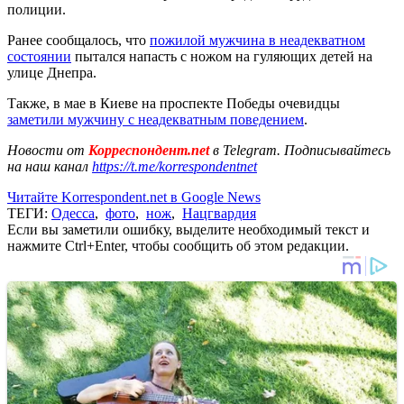
полиции.
Ранее сообщалось, что
пожилой мужчина в неадекватном
состоянии
пытался напасть с ножом на гуляющих детей на
улице Днепра.
Также, в мае в Киеве на проспекте Победы очевидцы
заметили мужчину с неадекватным поведением
.
Новости от
Корреспондент.net
в Telegram. Подписывайтесь
на наш канал
https://t.me/korrespondentnet
Читайте Korrespondent.net в Google News
ТЕГИ:
Одесса
,
фото
,
нож
,
Нацгвардия
Если вы заметили ошибку, выделите необходимый текст и
нажмите Ctrl+Enter, чтобы сообщить об этом редакции.