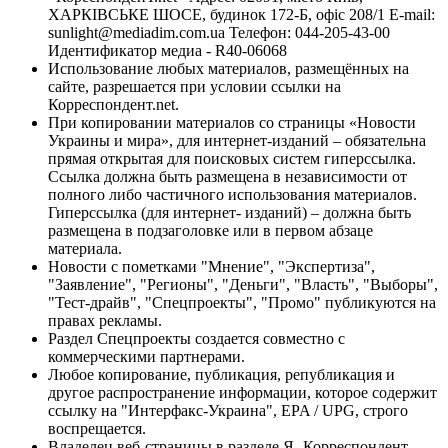
ХАРКІВСЬКЕ ШОСЕ, будинок 172-Б, офіс 208/1 E-mail:
sunlight@mediadim.com.ua
Телефон: 044-205-43-00
Идентификатор медиа - R40-06068
Использование любых материалов, размещённых на
сайте, разрешается при условии ссылки на
Корреспондент.net.
При копировании материалов со страницы «Новости
Украины и мира», для интернет-изданий – обязательна
прямая открытая для поисковых систем гиперссылка.
Ссылка должна быть размещена в независимости от
полного либо частичного использования материалов.
Гиперссылка (для интернет- изданий) – должна быть
размещена в подзаголовке или в первом абзаце
материала.
Новости с пометками "Мнение", "Экспертиза",
"Заявление", "Регионы", "Деньги", "Власть", "Выборы",
"Тест-драйв", "Спецпроекты", "Промо" публикуются на
правах рекламы.
Раздел Спецпроекты создается совместно с
коммерческими партнерами.
Любое копирование, публикация, републикация и
другое распространение информации, которое содержит
ссылку на "Интерфакс-Украина", EPA / UPG, строго
воспрещается.
Владелец веб-страницы в разделе Я- Корреспондент