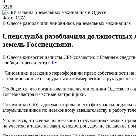
0
3326
Фото: СБУ
В Одессе разоблачили чиновников на земельных махинациях
Спецслужба разоблачила должностных л
земель Госспецсвязи.
В Одессе киберспециалисты СБУ совместно с Главным следств
сообщил пресс-центр
СБУ
.
"Чиновники незаконно переоформили право собственности на 
аффилированные с фигурантами коммерческие структуры незако
Сообщается, что организовали сделку чиновники Одесского го
Госгеокадастра и частные застройщики.
Сотрудники СБУ задокументировали, что фигуранты подделали
злоумышленников по незаконному вмешательству в работу те
Уточняется, что сейчас на незаконно отчужденных землях про
на участок, а также на здания, недострои, другие складские 