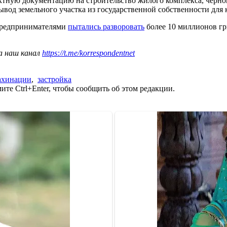
ктную документацию на строительство жилого комплекса, черно
од земельного участка из государственной собственности для 
 предпринимателями
пытались разворовать
более 10 миллионов гр
а наш канал
https://t.me/korrespondentnet
ахинации
,
застройка
те Ctrl+Enter, чтобы сообщить об этом редакции.