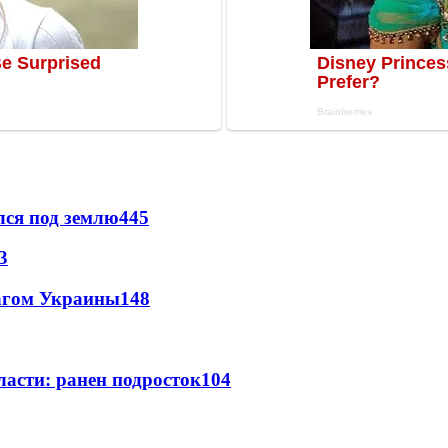
лся под землю
445
3
лагом Украины
148
ласти: ранен подросток
104