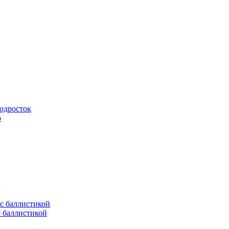
подросток
ю
с баллистикой