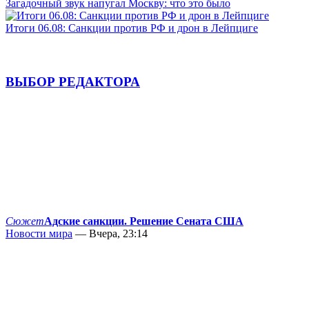
Загадочный звук напугал Москву: что это было
Итоги 06.08: Санкции против РФ и дрон в Лейпциге
ВЫБОР РЕДАКТОРА
Сюжет
Адские санкции. Решение Сената США
Новости мира
— Вчера, 23:14