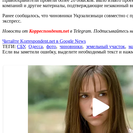
Правоохранители провели более 20 обысков. Было изъято прое
компаний и другие материалы, подтверждающие незаконный выв
Ранее сообщалось, что чиновники Укрзализныци совместно с
экспресс.
Новости от
Корреспондент.net
в Telegram. Подписывайтесь н
Читайте Korrespondent.net в Google News
ТЕГИ:
СБУ
,
Одесса
,
фото
,
чиновники
,
земельный участок
,
м
Если вы заметили ошибку, выделите необходимый текст и нажми