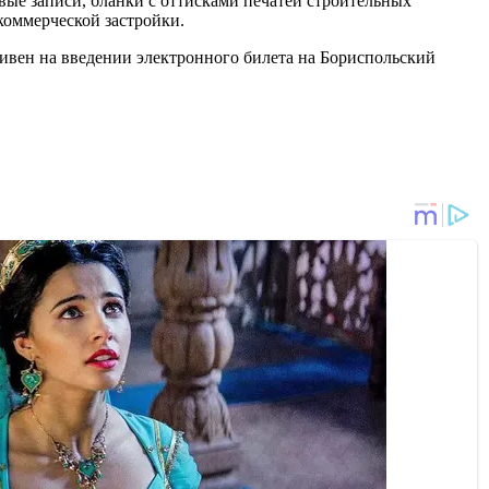
вые записи, бланки с оттисками печатей строительных
коммерческой застройки.
ивен на введении электронного билета на Бориспольский