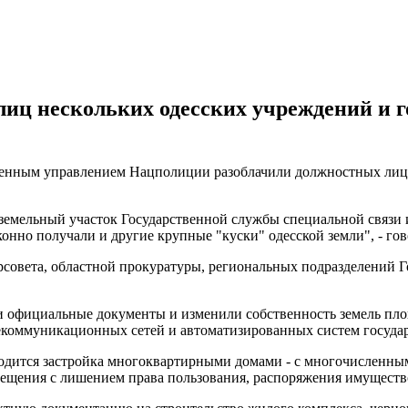
иц нескольких одесских учреждений и г
енным управлением Нацполиции разоблачили должностных лиц н
земельный участок Государственной службы специальной связи
нно получали и другие крупные "куски" одесской земли", - гов
рсовета, областной прокуратуры, региональных подразделений 
 официальные документы и изменили собственность земель площ
лекоммуникационных сетей и автоматизированных систем госуд
водится застройка многоквартирными домами - с многочисленны
помещения с лишением права пользования, распоряжения имуществ