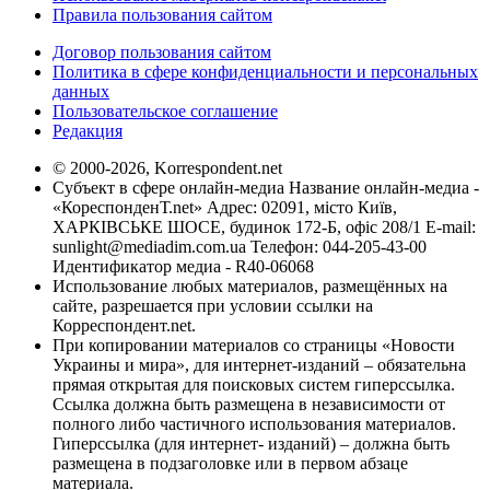
Правила пользования сайтом
Договор пользования сайтом
Политика в сфере конфиденциальности и персональных
данных
Пользовательское соглашение
Редакция
© 2000-2026, Korrespondent.net
Субъект в сфере онлайн-медиа Название онлайн-медиа -
«КореспонденТ.net» Адрес: 02091, місто Київ,
ХАРКІВСЬКЕ ШОСЕ, будинок 172-Б, офіс 208/1 E-mail:
sunlight@mediadim.com.ua
Телефон: 044-205-43-00
Идентификатор медиа - R40-06068
Использование любых материалов, размещённых на
сайте, разрешается при условии ссылки на
Корреспондент.net.
При копировании материалов со страницы «Новости
Украины и мира», для интернет-изданий – обязательна
прямая открытая для поисковых систем гиперссылка.
Ссылка должна быть размещена в независимости от
полного либо частичного использования материалов.
Гиперссылка (для интернет- изданий) – должна быть
размещена в подзаголовке или в первом абзаце
материала.