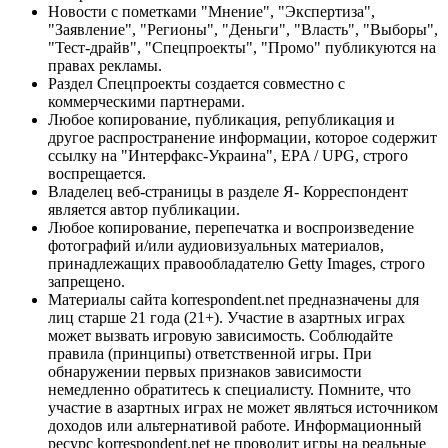
Новости с пометками "Мнение", "Экспертиза",
"Заявление", "Регионы", "Деньги", "Власть", "Выборы",
"Тест-драйв", "Спецпроекты", "Промо" публикуются на
правах рекламы.
Раздел Спецпроекты создается совместно с
коммерческими партнерами.
Любое копирование, публикация, републикация и
другое распространение информации, которое содержит
ссылку на "Интерфакс-Украина", EPA / UPG, строго
воспрещается.
Владелец веб-страницы в разделе Я- Корреспондент
является автор публикации.
Любое копирование, перепечатка и воспроизведение
фотографий и/или аудиовизуальных материалов,
принадлежащих правообладателю Getty Images, строго
запрещено.
Материалы сайта korrespondent.net предназначены для
лиц старше 21 года (21+). Участие в азартных играх
может вызвать игровую зависимость. Соблюдайте
правила (принципы) ответственной игры. При
обнаружении первых признаков зависимости
немедленно обратитесь к специалисту. Помните, что
участие в азартных играх не может являться источником
доходов или альтернативой работе. Информационный
ресурс korrespondent.net не проводит игры на реальные