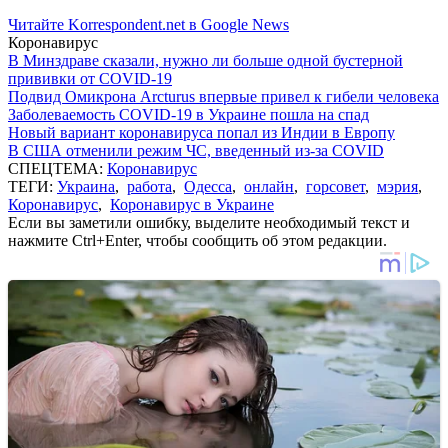
Читайте Korrespondent.net в Google News
Коронавирус
В Минздраве сказали, нужно ли больше одной бустерной
прививки от COVID-19
Подвид Омикрона Arcturus впервые привел к гибели человека
Заболеваемость COVID-19 в Украине пошла на спад
Новый вариант коронавируса попал из Индии в Европу
В США отменили режим ЧС, введенный из-за COVID
СПЕЦТЕМА:
Коронавирус
ТЕГИ:
Украина
,
работа
,
Одесса
,
онлайн
,
горсовет
,
мэрия
,
Коронавирус
,
Коронавирус в Украине
Если вы заметили ошибку, выделите необходимый текст и
нажмите Ctrl+Enter, чтобы сообщить об этом редакции.