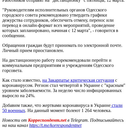
Работников отправят на "дистанционку" с пятницы, 12 марта.
"Руководителям исполнительных органов Одесского
городского совета рекомендовано утвердить графики
дежурства сотрудников, обеспечить отмену, перенос или
перевод в онлайн-формат всех мероприятий, проведение
которых запланировано, начиная с 12 марта", - говорится в
сообщении.
Обращения граждан будут принимать по электронной почте.
Личный прием приостановлен.
На дистанционную работу порекомендовали перейти и
коммунальным предприятиям и учреждениям Одесского
горсовета.
Как стало известно,
на Закарпатье критическая ситуация
с
коронавирусом. Регион стал четвертой в Украине с "красным"
уровнем заболеваемости. За неделю число инфицированных
выросло на 24%.
Добавим также, что жертвами коронавируса в Украине
стали
50 военных
. На данный момент болеют 1 264 человека.
Новости от
Корреспондент.net
в Telegram. Подписывайтесь
на наш канал
https://t.me/korrespondentnet