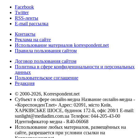
Facebook
Twitter
RSS-ленты
E-mail рассылка
Контакты
Реклама на сайте
Использование материалов korrespondent.net
Правила пользования сайтом
Договор пользования сайтом
Политика в сфере конфиденциальности и персональных
данных
Пользовательское соглашение
Редакция
© 2000-2026, Korrespondent.net
Субъект в сфере онлайн-медиа Название онлайн-медиа -
«КореспонденТ.net» Адрес: 02091, місто Київ,
ХАРКІВСЬКЕ ШОСЕ, будинок 172-Б, офіс 208/1 E-mail:
sunlight@mediadim.com.ua
Телефон: 044-205-43-00
Идентификатор медиа - R40-06068
Использование любых материалов, размещённых на
сайте, разрешается при условии ссылки на