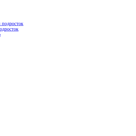
подросток
ю