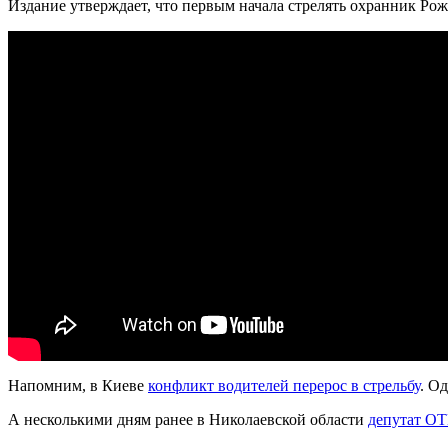
Издание утверждает, что первым начала стрелять охранник Рож
Напомним, в Киеве
конфликт водителей перерос в стрельбу
. О
А несколькими дням ранее в Николаевской области
депутат ОТ