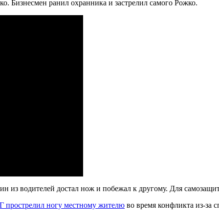
ко. Бизнесмен ранил охранника и застрелил самого Рожко.
дин из водителей достал нож и побежал к другому. Для самозащи
Г прострелил ногу местному жителю
во время конфликта из-за с