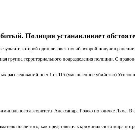
 убитый. Полиция устанавливает обстоят
результате которой один человек погиб, второй получил ранение
вная группа территориального подразделения полиции. С право
ых расследований по ч.1 ст.115 (умышленное убийство) Уголовн
криминального авторитета Александра Рожко по кличке Ляма. В 
иматель после того, как представитель криминального мира пот