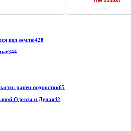
лся под землю
428
ные
344
ласти: ранен подросток
65
льшой Одессы и Дуная
42